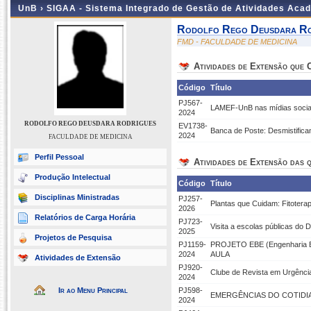
UnB ›
SIGAA - Sistema Integrado de Gestão de Atividades Aca
Rodolfo Rego Deusdara Ro
FMD - FACULDADE DE MEDICINA
Atividades de Extensão que
Código
Título
PJ567-
LAMEF-UnB nas mídias sociai
2024
RODOLFO REGO DEUSDARA RODRIGUES
EV1738-
Banca de Poste: Desmistific
2024
FACULDADE DE MEDICINA
Perfil Pessoal
Atividades de Extensão das q
Produção Intelectual
Código
Título
Disciplinas Ministradas
PJ257-
Plantas que Cuidam: Fitoterap
2026
Relatórios de Carga Horária
PJ723-
Visita a escolas públicas do
2025
Projetos de Pesquisa
PJ1159-
PROJETO EBE (Engenharia B
2024
AULA
Atividades de Extensão
PJ920-
Clube de Revista em Urgênci
2024
Ir ao Menu Principal
PJ598-
EMERGÊNCIAS DO COTIDIANO
2024