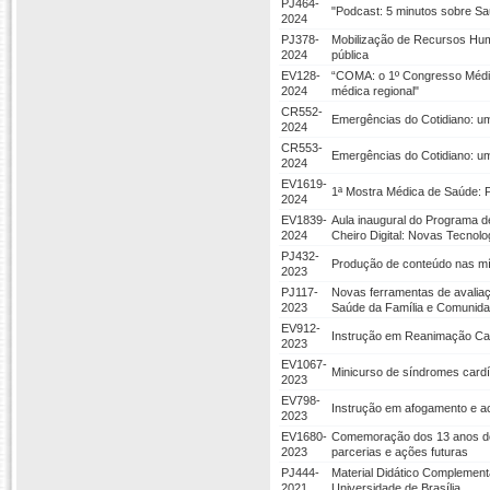
PJ464-
"Podcast: 5 minutos sobre S
2024
PJ378-
Mobilização de Recursos Hum
2024
pública
EV128-
“COMA: o 1º Congresso Médic
2024
médica regional"
CR552-
Emergências do Cotidiano: u
2024
CR553-
Emergências do Cotidiano: u
2024
EV1619-
1ª Mostra Médica de Saúde: 
2024
EV1839-
Aula inaugural do Programa
2024
Cheiro Digital: Novas Tecnol
PJ432-
Produção de conteúdo nas mí
2023
PJ117-
Novas ferramentas de avaliaç
2023
Saúde da Família e Comunid
EV912-
Instrução em Reanimação Car
2023
EV1067-
Minicurso de síndromes card
2023
EV798-
Instrução em afogamento e a
2023
EV1680-
Comemoração dos 13 anos d
2023
parcerias e ações futuras
PJ444-
Material Didático Complementa
2021
Universidade de Brasília.