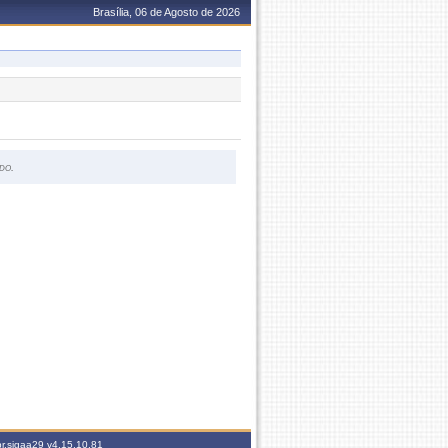
Brasília, 06 de Agosto de 2026
do.
br.sigaa29
v4.15.10.81