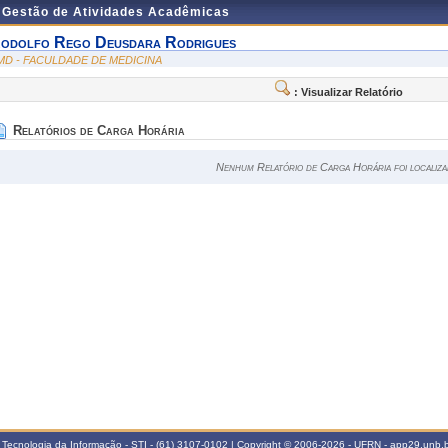
e Gestão de Atividades Acadêmicas
odolfo Rego Deusdara Rodrigues
MD - FACULDADE DE MEDICINA
: Visualizar Relatório
Relatórios de Carga Horária
Nenhum Relatório de Carga Horária foi localiza
 Tecnologia da Informação - STI - (61) 3107-0102 | Copyright © 2006-2026 - UFRN - app29.unb.