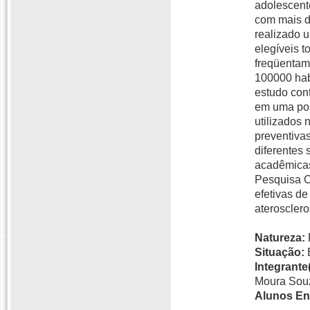
adolescent
com mais d
realizado u
elegíveis 
freqüentam
100000 hab
estudo cont
em uma pop
utilizados
preventiva
diferentes 
acadêmicas
Pesquisa C
efetivas de
ateroscler
Natureza:
Situação:
Integrante(
Moura Sou
Alunos En