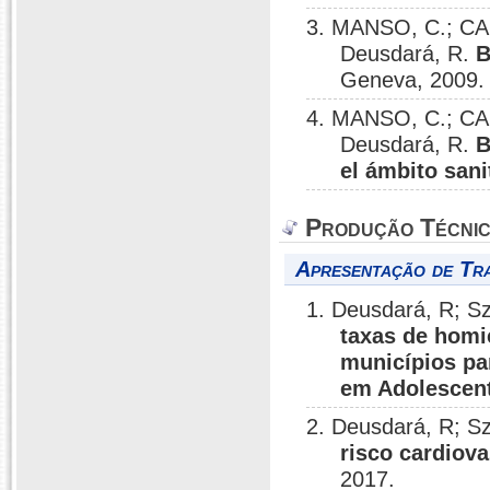
3. MANSO, C.; CA
Deusdará, R.
B
Geneva, 2009.
4. MANSO, C.; CA
Deusdará, R.
B
el ámbito sani
Produção Técni
Apresentação de Tr
1. Deusdará, R; S
taxas de homic
municípios pa
em Adolescen
2. Deusdará, R; S
risco cardiov
2017.