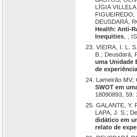
LÍGIA VILLEL
FIGUEIREDO;
DEUSDARÁ, 
Health: Anti-R
Inequities
, , 
23. VIEIRA, I. L.
B.; Deusdará, 
uma Unidade B
de experiênci
24. Lameirão MV; 
SWOT em uma e
18090893, 59.
25. GALANTE, Y. P.
LAPA, J. S.; D
didático em u
relato de expe