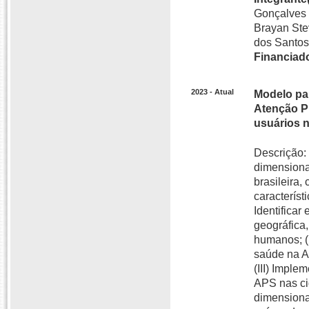
Gonçalves 
Brayan Ste
dos Santos
Financiado
2023 - Atual
Modelo pa
Atenção Pr
usuários 
Descrição:
dimensiona
brasileira
característ
Identifica
geográfica
humanos; (
saúde na A
(III) Impl
APS nas cid
dimensiona