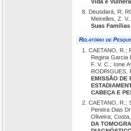
Vida e Vulnera
8. Deusdará, R; R
Meirelles, Z. V.
Suas Famílias 
Relatório de Pesqui
1. CAETANO, R.; 
Regina Garcia 
F. V. C.; Ione 
RODRIGUES, R
EMISSÃO DE 
ESTADIAMENT
CABEÇA E P
2. CAETANO, R.; S
Pereira Dias D
Oliveira; Cost
DA TOMOGRAF
DIAGNÓSTICO