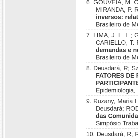
6. GOUVEIA, M. C.
MIRANDA, P. R
inversos: rela
Brasileiro de M
7. LIMA, J. L. L.
CARIELLO, T. 
demandas e n
Brasileiro de M
8. Deusdará, R; S
FATORES DE 
PARTICIPANT
Epidemiologia, 
9. Ruzany, Maria 
Deusdará; RO
das Comunida
Simpósio Trabal
10. Deusdará, R; 