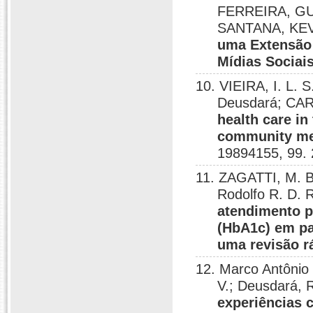
FERREIRA, GU
SANTANA, KE
uma Extensão 
Mídias Sociai
10. VIEIRA, I. L.
Deusdará; CAR
health care in
community medi
19894155, 99.
11. ZAGATTI, M. B
Rodolfo R. D. 
atendimento p
(HbA1c) em pa
uma revisão r
12. Marco Antônio
V.; Deusdará, 
experiências 