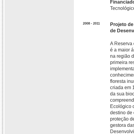
Financiado
Tecnológic
2008 - 2011
Projeto de
de Desenv
A Reserva 
é a maior á
na região 
primeira re
implementar
conheciment
floresta i
criada em 
da sua biod
compreende
Ecológico 
destino de
proteção d
gestora da
Desenvolvi