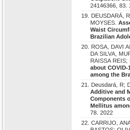
24146366, 83.
19. DEUSDARÁ, 
MOYSES.
Ass
Waist Circumf
Brazilian Ado
20. ROSA, DAVI
DA SILVA, M
RAISSA REIS;
about COVID-1
among the Bra
21. Deusdará, R
Additive and M
Components of
Mellitus amon
78. 2022
22. CARRIJO, AN
BASTOS; OLI