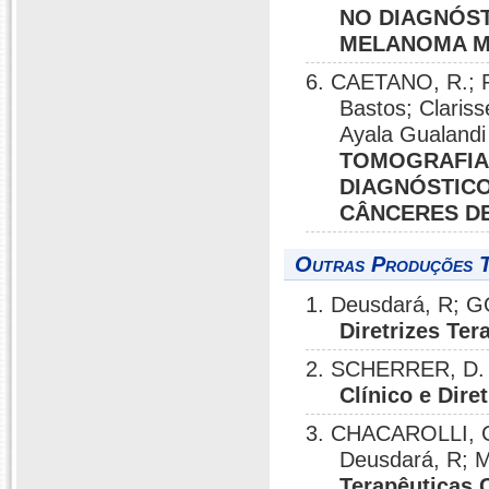
NO DIAGNÓST
MELANOMA M
6. CAETANO, R.; 
Bastos; Clariss
Ayala Gualandi
TOMOGRAFIA 
DIAGNÓSTICO
CÂNCERES D
Outras Produções T
1. Deusdará, R; G
Diretrizes Ter
2. SCHERRER, D. 
Clínico e Dire
3. CHACAROLLI, C.
Deusdará, R; M
Terapêuticas C