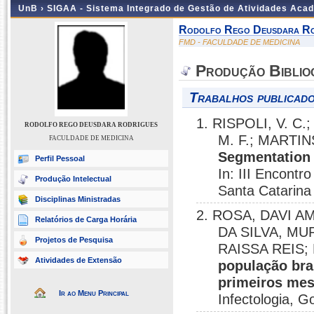
UnB ›
SIGAA - Sistema Integrado de Gestão de Atividades Aca
Rodolfo Rego Deusdara Ro
FMD - FACULDADE DE MEDICINA
Produção Biblio
Trabalhos publicado
1. RISPOLI, V. C.
RODOLFO REGO DEUSDARA RODRIGUES
M. F.; MARTI
FACULDADE DE MEDICINA
Segmentation 
Perfil Pessoal
In: III Encont
Produção Intelectual
Santa Catarina
Disciplinas Ministradas
2. ROSA, DAVI 
Relatórios de Carga Horária
DA SILVA, M
Projetos de Pesquisa
RAISSA REIS; 
Atividades de Extensão
população bra
primeiros me
Ir ao Menu Principal
Infectologia, G