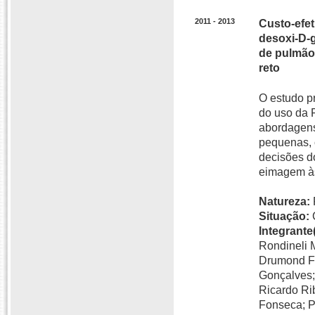
2011 - 2013
Custo-efet
desoxi-D-
de pulmão 
reto
O estudo pr
do uso da
abordagens
pequenas, c
decisões d
eimagem às
Natureza:
Situação:
Integrante(
Rondineli 
Drumond Fo
Gonçalves;
Ricardo Ri
Fonseca; P