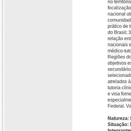
no territór
focalização
nacional ut
comunidades
prático de
do Brasil; 
relação ent
nacionais e
médico-tut
Regiões do
objetivos 
secundários
selecionad
atrelados 
tutoria clí
e visa forn
especialme
Federal. Va
Natureza:
Situação:
Integrante(