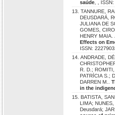
saúde
, , ISSN
13. TANNURE, R
DEUSDARÁ, R
JULIANA DE S
GOMES, CIRO 
HENRY MAIA.
Effects on Em
ISSN: 2227903
14. ANDRADE, DÉ
CHRISTOPHER
R. D.; ROMITI
PATRÍCIA S.;
DARREN M..
T
in the indigen
15. BATISTA, S
LIMA; NUNES,
Deusdará; J