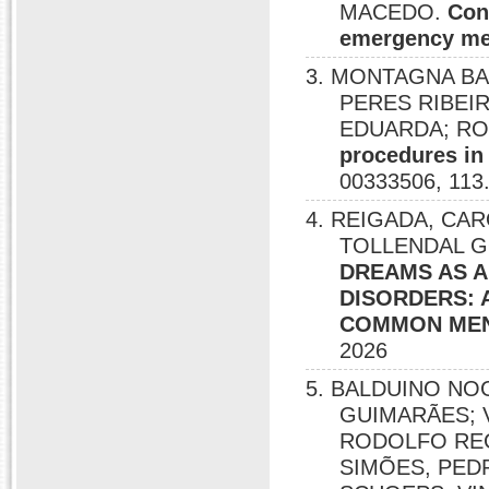
MACEDO.
Con
emergency me
3. MONTAGNA BA
PERES RIBEI
EDUARDA; R
procedures in 
00333506, 113
4. REIGADA, CAR
TOLLENDAL 
DREAMS AS 
DISORDERS: 
COMMON MEN
2026
5. BALDUINO NO
GUIMARÃES; 
RODOLFO REG
SIMÕES, PED