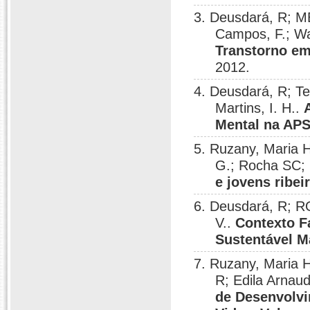
3. Deusdará, R; ME
Campos, F.; Wa
Transtorno em
2012.
4. Deusdará, R; Te
Martins, I. H..
Mental na APS 
5. Ruzany, Maria 
G.; Rocha SC;
e jovens ribe
6. Deusdará, R; R
V..
Contexto F
Sustentável M
7. Ruzany, Maria 
R; Edila Arnau
de Desenvolvi