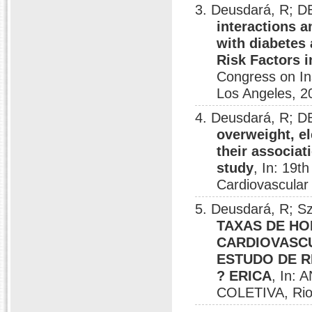
3. Deusdará, R;
interactions 
with diabetes
Risk Factors 
Congress on In
Los Angeles, 2
4. Deusdará, R;
overweight, el
their associat
study
, In: 19t
Cardiovascular
5. Deusdará, R; S
TAXAS DE HO
CARDIOVASCU
ESTUDO DE 
? ERICA
, In:
COLETIVA, Rio 