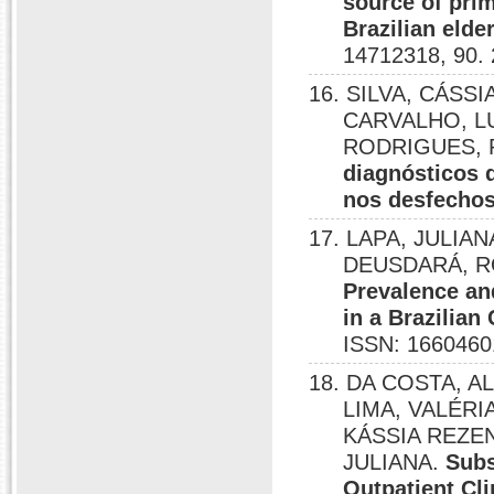
source of prim
Brazilian elde
14712318, 90.
16. SILVA, CÁSS
CARVALHO, LU
RODRIGUES, R
diagnósticos 
nos desfechos
17. LAPA, JULIA
DEUSDARÁ, R
Prevalence an
in a Brazilian
ISSN: 1660460
18. DA COSTA, 
LIMA, VALÉRI
KÁSSIA REZE
JULIANA.
Subs
Outpatient Cli