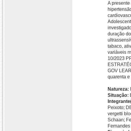
A presente 
hipertensão
cardiovasc
Adolescent
investigado
duração do 
ultrassensí
tabaco, at
variáveis 
10/2023 
ESTRATÉG
GOV LEARN
quarenta e 
Natureza:
Situação:
Integrante(
Peixoto; 
vergetti bl
Schaan; Fel
Fernandes 