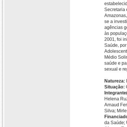
estabeleci
Secretaria
Amazonas, 
se a inves
agências g
às populaç
2001, foi i
Saúde, por
Adolescent
Médio Solim
saúde e par
sexual e r
Natureza:
Situação:
Integrante(
Helena Ruz
Arnaud Fer
Silva; Mirl
Financiado
da Saúde; 