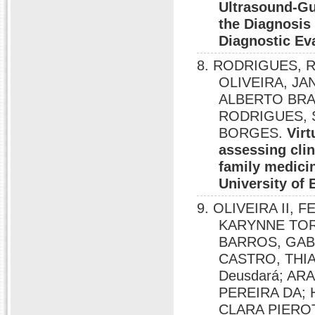
Ultrasound-Gu
the Diagnosis 
Diagnostic Ev
8. RODRIGUES, R
OLIVEIRA, JA
ALBERTO BRA
RODRIGUES, 
BORGES.
Virt
assessing clin
family medici
University of 
9. OLIVEIRA II,
KARYNNE TOR
BARROS, GABR
CASTRO, THIA
Deusdará; AR
PEREIRA DA; 
CLARA PIEROT