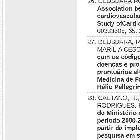
26. DEUSDARÁ RO
Association b
cardiovascular
Study ofCardi
00333506, 65.
27. DEUSDARA, 
MARÍLIA CES
com os códigos
doenças e pro
prontuários e
Medicina de F
Hélio Pellegri
28. CAETANO, R.;
RODRIGUES, R
do Ministério
período 2000-
partir da imp
pesquisa em 