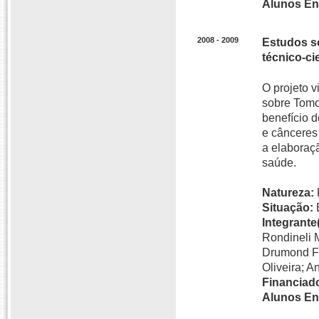
Alunos En
2008 - 2009
Estudos s
técnico-ci
O projeto 
sobre Tomo
benefício 
e cânceres
a elaboraç
saúde.
Natureza:
Situação:
Integrante(
Rondineli 
Drumond Fo
Oliveira; 
Financiado
Alunos En