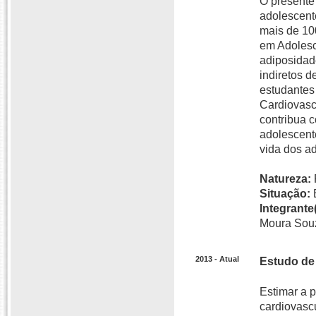
O presente
adolescent
mais de 10
em Adolesce
adiposidad
indiretos d
estudantes
Cardiovasc
contribua 
adolescente
vida dos ad
Natureza:
Situação:
Integrante(
Moura Sou
2013 - Atual
Estudo de
Estimar a p
cardiovascu