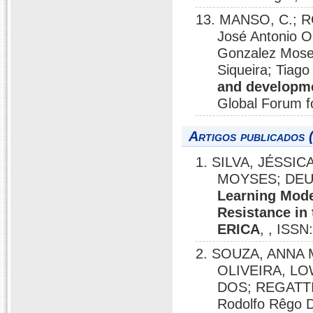
13. MANSO, C.; R
José Antonio O
Gonzalez Moseg
Siqueira; Tiag
and developme
Global Forum fo
Artigos publicados 
1. SILVA, JÉSSI
MOYSES; DE
Learning Model
Resistance in 
ERICA
, , ISSN
2. SOUZA, ANNA 
OLIVEIRA, L
DOS; REGATT
Rodolfo Rêgo