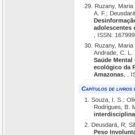
29. Ruzany, Maria 
A. F.; Deusdar
Desinformação
adolescentes 
, ISSN: 167999
30. Ruzany, Maria
Andrade, C. L. 
Saúde Mental 
ecológico da 
Amazonas
, , 
Capítulos de livros 
1. Souza, I. S.; O
Rodrigues, B. 
interdisciplin
2. Deusdará, R; S
Peso Involunt