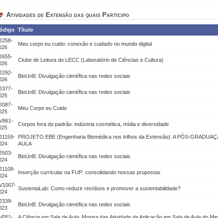
Atividades de Extensão das quais Participo
ódigo
Título
J258-
Meu corpo eu cuido: conexão e cuidado no mundo digital
026
J655-
Clube de Leitura do LECC (Laboratório de Ciências e Cultura)
026
J292-
BioUnB: Divulgação científica nas redes sociais
026
J377-
BioUnB: Divulgação científica nas redes sociais
025
J087-
Meu Corpo eu Cuido
025
V861-
Corpos fora do padrão: indústria cosmética, mídia e diversidade
025
J1159-
PROJETO EBE (Engenharia Biomédica nos trilhos da Extensão): A PÓS-GRADU
024
AULA
J503-
BioUnB: Divulgação científica nas redes sociais
024
J1108-
Inserção curricular na FUP: consolidando nossas propostas
024
V1007-
SustentaLab: Como reduzir resíduos e promover a sustentabilidade?
024
J339-
BioUnB: Divulgação científica nas redes sociais
023
V051-
A Ciência em Sala de Aula: Mostra das Atividade de Aplicação em Sala de Aula do Me