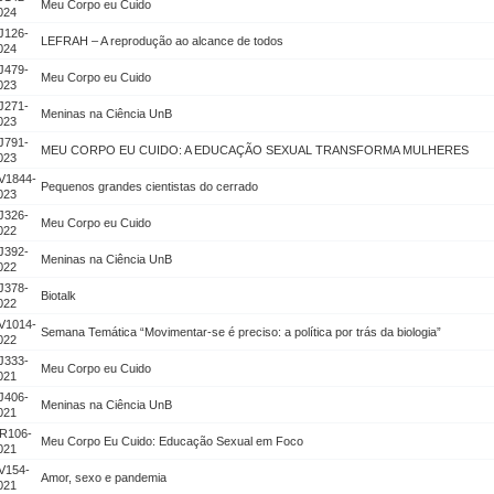
Meu Corpo eu Cuido
024
J126-
LEFRAH – A reprodução ao alcance de todos
024
J479-
Meu Corpo eu Cuido
023
J271-
Meninas na Ciência UnB
023
J791-
MEU CORPO EU CUIDO: A EDUCAÇÃO SEXUAL TRANSFORMA MULHERES
023
V1844-
Pequenos grandes cientistas do cerrado
023
J326-
Meu Corpo eu Cuido
022
J392-
Meninas na Ciência UnB
022
J378-
Biotalk
022
V1014-
Semana Temática “Movimentar-se é preciso: a política por trás da biologia”
022
J333-
Meu Corpo eu Cuido
021
J406-
Meninas na Ciência UnB
021
R106-
Meu Corpo Eu Cuido: Educação Sexual em Foco
021
V154-
Amor, sexo e pandemia
021