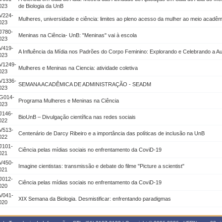
023
de Biologia da UnB
V224-
Mulheres, universidade e ciência: limites ao pleno acesso da mulher ao meio acadê
023
J780-
Meninas na Ciência- UnB: "Meninas" vai à escola
023
V419-
A Influência da Mídia nos Padrões do Corpo Feminino: Explorando e Celebrando a A
023
V1249-
Mulheres e Meninas na Ciencia: atividade coletiva
023
V1336-
SEMANA ACADÊMICA DE ADMINISTRAÇÃO - SEADM
023
G014-
Programa Mulheres e Meninas na Ciência
023
J146-
BioUnB – Divulgação científica nas redes sociais
022
V513-
Centenário de Darcy Ribeiro e a importância das políticas de inclusão na UnB
022
J101-
Ciência pelas mídias sociais no enfrentamento da CoviD-19
021
V450-
Imagine cientistas: transmissão e debate do filme "Picture a scientist"
021
J012-
Ciência pelas mídias sociais no enfrentamento da CoviD-19
020
V041-
XIX Semana da Biologia. Desmistificar: enfrentando paradigmas
020