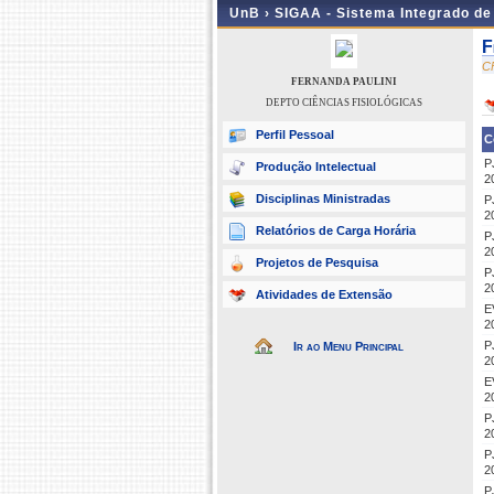
UnB ›
SIGAA - Sistema Integrado d
F
C
FERNANDA PAULINI
DEPTO CIÊNCIAS FISIOLÓGICAS
Perfil Pessoal
C
P
Produção Intelectual
2
Disciplinas Ministradas
P
2
Relatórios de Carga Horária
P
2
Projetos de Pesquisa
P
2
Atividades de Extensão
E
2
P
Ir ao Menu Principal
2
E
2
P
2
P
2
P