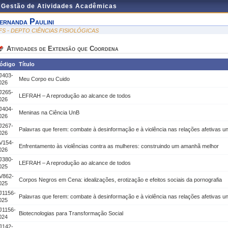
e Gestão de Atividades Acadêmicas
ernanda Paulini
FS - DEPTO CIÊNCIAS FISIOLÓGICAS
Atividades de Extensão que Coordena
ódigo
Título
J403-
Meu Corpo eu Cuido
026
J265-
LEFRAH – A reprodução ao alcance de todos
026
J404-
Meninas na Ciência UnB
026
J267-
Palavras que ferem: combate à desinformação e à violência nas relações afetivas uni
026
V154-
Enfrentamento às violências contra as mulheres: construindo um amanhã melhor
026
J380-
LEFRAH – A reprodução ao alcance de todos
025
V862-
Corpos Negros em Cena: idealizações, erotização e efeitos sociais da pornografia
025
J1156-
Palavras que ferem: combate à desinformação e à violência nas relações afetivas uni
025
J1156-
Biotecnologias para Transformação Social
024
J142-