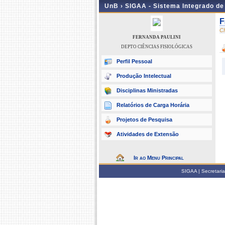
UnB ›
SIGAA - Sistema Integrado d
F
C
FERNANDA PAULINI
DEPTO CIÊNCIAS FISIOLÓGICAS
Perfil Pessoal
Produção Intelectual
Disciplinas Ministradas
Relatórios de Carga Horária
Projetos de Pesquisa
Atividades de Extensão
Ir ao Menu Principal
SIGAA | Secretari