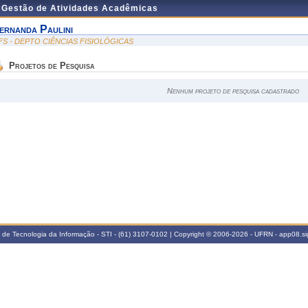
e Gestão de Atividades Acadêmicas
ernanda Paulini
FS - DEPTO CIÊNCIAS FISIOLÓGICAS
Projetos de Pesquisa
Nenhum projeto de pesquisa cadastrado
a de Tecnologia da Informação - STI - (61) 3107-0102 | Copyright © 2006-2026 - UFRN - app08.