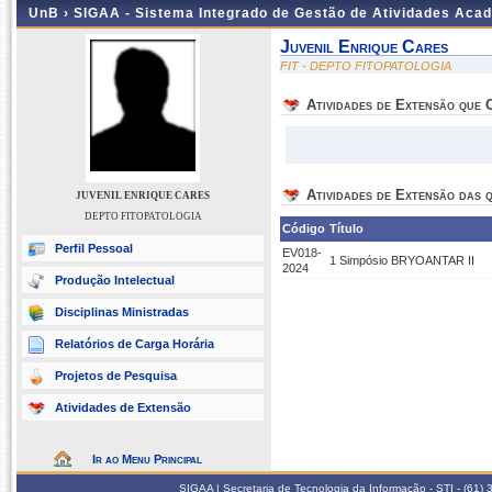
UnB ›
SIGAA - Sistema Integrado de Gestão de Atividades Aca
Juvenil Enrique Cares
FIT - DEPTO FITOPATOLOGIA
Atividades de Extensão que
Atividades de Extensão das q
JUVENIL ENRIQUE CARES
DEPTO FITOPATOLOGIA
Código
Título
Perfil Pessoal
EV018-
1 Simpósio BRYOANTAR II
2024
Produção Intelectual
Disciplinas Ministradas
Relatórios de Carga Horária
Projetos de Pesquisa
Atividades de Extensão
Ir ao Menu Principal
SIGAA | Secretaria de Tecnologia da Informação - STI - (61