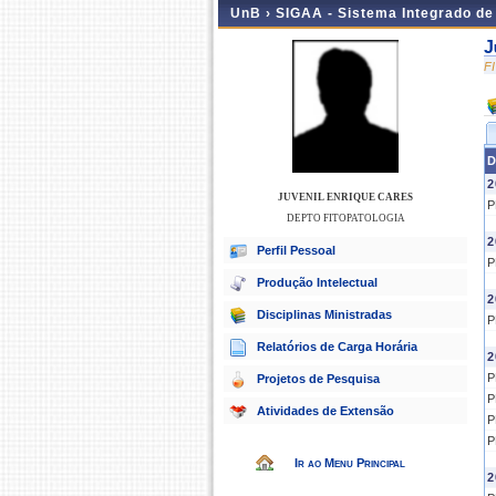
UnB ›
SIGAA - Sistema Integrado d
J
F
D
2
JUVENIL ENRIQUE CARES
P
DEPTO FITOPATOLOGIA
2
Perfil Pessoal
P
Produção Intelectual
2
Disciplinas Ministradas
P
Relatórios de Carga Horária
2
P
Projetos de Pesquisa
P
Atividades de Extensão
P
P
Ir ao Menu Principal
2