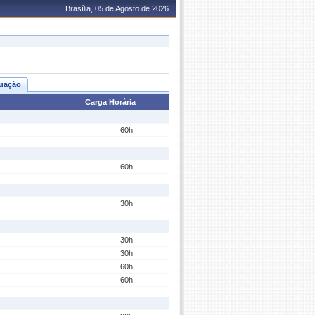
Brasília, 05 de Agosto de 2026
uação
Carga Horária
60h
60h
30h
30h
30h
60h
60h