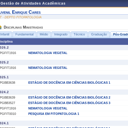
e Gestão de Atividades Acadêmicas
uvenil Enrique Cares
IT - DEPTO FITOPATOLOGIA
Disciplinas Ministradas
Infantil
Fundamental
Médio
Integrado
Técnico
Graduação
Pós-Grad
isciplina
026.2
PGFIT1916
NEMATOLOGIA VEGETAL
025.2
PGFIT1916
NEMATOLOGIA VEGETAL
025.1
PGBB3638
ESTÁGIO DE DOCÊNCIA EM CIÊNCIAS BIOLÓGICAS 1
024.2
PGBB3639
ESTÁGIO DE DOCÊNCIA EM CIÊNCIAS BIOLÓGICAS 2
PGBB3527
ESTÁGIO DE DOCÊNCIA EM CIÊNCIAS BIOLÓGICAS 3
PGFIT1916
NEMATOLOGIA VEGETAL
PGFIT0010
PESQUISA EM FITOPATOLOGIA 1
024.1