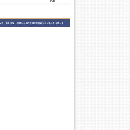
30h
30h
60h
15h
2026 - UFRN - app23.unb.br.sigaa23
v4.15.10.81
60h
60h
30h
60h
30h
30h
60h
60h
30h
60h