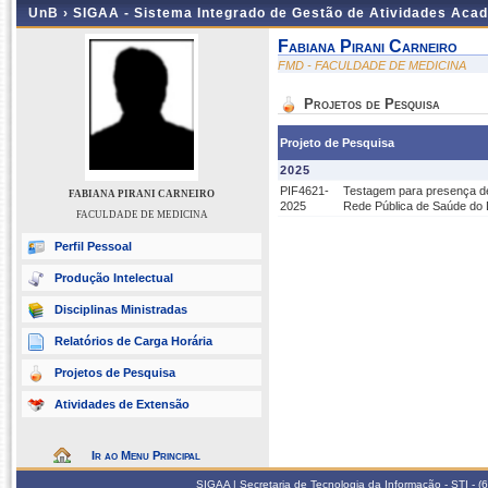
UnB ›
SIGAA - Sistema Integrado de Gestão de Atividades Aca
Fabiana Pirani Carneiro
FMD - FACULDADE DE MEDICINA
Projetos de Pesquisa
Projeto de Pesquisa
2025
PIF4621-
Testagem para presença de
FABIANA PIRANI CARNEIRO
2025
Rede Pública de Saúde do
FACULDADE DE MEDICINA
Perfil Pessoal
Produção Intelectual
Disciplinas Ministradas
Relatórios de Carga Horária
Projetos de Pesquisa
Atividades de Extensão
Ir ao Menu Principal
SIGAA | Secretaria de Tecnologia da Informação - STI - 