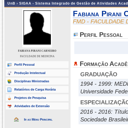
UnB ›
SIGAA - Sistema Integrado de Gestão de Atividades Aca
Fabiana Pirani 
FMD - FACULDADE 
Perfil Pessoal
FABIANA PIRANI CARNEIRO
FACULDADE DE MEDICINA
Formação Acadê
Perfil Pessoal
Produção Intelectual
GRADUAÇÃO
Disciplinas Ministradas
1994 - 1999: MED
Relatórios de Carga Horária
Universidade Fede
Projetos de Pesquisa
ESPECIALIZAÇÃ
Atividades de Extensão
2016 - 2016: Título
Sociedade Brasilei
Ir ao Menu Principal