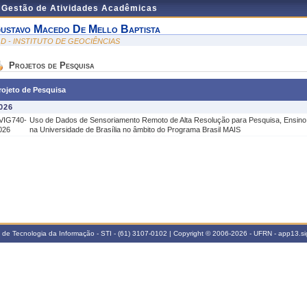
e Gestão de Atividades Acadêmicas
ustavo Macedo De Mello Baptista
GD - INSTITUTO DE GEOCIÊNCIAS
Projetos de Pesquisa
rojeto de Pesquisa
026
VIG740-
Uso de Dados de Sensoriamento Remoto de Alta Resolução para Pesquisa, Ensino e
026
na Universidade de Brasília no âmbito do Programa Brasil MAIS
a de Tecnologia da Informação - STI - (61) 3107-0102 | Copyright © 2006-2026 - UFRN - app13.