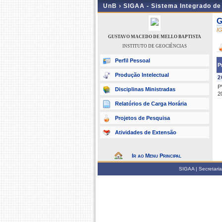
UnB ›
SIGAA - Sistema Integrado d
G
I
GUSTAVO MACEDO DE MELLO BAPTISTA
INSTITUTO DE GEOCIÊNCIAS
Perfil Pessoal
P
Produção Intelectual
2
P
Disciplinas Ministradas
2
Relatórios de Carga Horária
Projetos de Pesquisa
Atividades de Extensão
Ir ao Menu Principal
SIGAA | Secretari