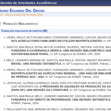
e Gestão de Atividades Acadêmicas
auro Eduardo Del Grossi
UP - FACULDADE DE PLANALTINA
Produção Bibliográfica
Trabalhos publicados em eventos (98)
1. VIEIRA, PAULO VICTOR MACHADO; FORNAZIER, ARMANDO; GROSSI, MAURO 
DOS AGRICULTORES FAMILIARES EM UTILIZAR BIOFERTILIZANTES
, In: 
2. SANTOS, ANA PAULA; ROSA, ARTUR GUERRA; SILVERIO, SEFORA; GROSSI, M
FUNDIÁRIA E GOVERNANÇA HÍDRICA: UMA REVISÃO BIBLIOMÉTRICA SO
SUSTENTABILIDADE RURAL
, In: 63º Congresso da SOBER, UPF, 2025.
3. MELO, LEANDRO MARIANI DE; SANTOS, ANA PAULA; GROSSI, MAURO EDUARD
BRASIL: UMA REVISÃO SISTEMÁTICA
, In: 62º Congresso da SOBER, Palmas, 
4. VIEIRA, PAULO VICTOR MACHADO; FORNAZIER, ARMANDO; GROSSI, MAURO 
BIOFERTILIZANTES NA AGRICULTURA MUNDIAL - UMA ANÁLISE BIBLIOM
NO PERÍODO 2013 - 2022
, In: 62º Congresso da SOBER, Palmas, 2024.
5. LEOPOLDO, GLÓRIA LOURENÇO; ASSIS, EVELLYN CRISTINNE NUNES DE; GROS
LUIZ HONORATO DA.
O PROGRAMA DE AQUISIÇÃO DA PRODUÇÃO DA AG
(PAPA-DF): UMA REVISÃO DA LITERATURA
, In: 62º Congresso da SOBER, Pa
6. SANTOS, ANA PAULA; MELO, LEANDRO MARIANI DE; GROSSI, MAURO EDUARD
FUNDIÁRIA E DO DIREITO DE PROPRIEDADE: UMA REVISÃO SISTEMÁTICA
SOBER, Palmas, 2024.
7. PAULA SANTOS, ANA; MARIANI DE MELO, LEANDRO; EDUARDO DEL GROSSI, 