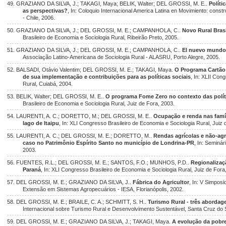
49. GRAZIANO DA SILVA, J.; TAKAGI, Maya; BELIK, Walter; DEL GROSSI, M. E..
Políti
as perspectivas?
, In: Coloquio Internacional America Latina en Movimiento: constr
- Chile, 2006.
50. GRAZIANO DA SILVA, J.; DEL GROSSI, M. E.; CAMPANHOLA, C..
Novo Rural Brasi
Brasileiro de Economia e Sociologia Rural, Ribeirão Preto, 2005.
51. GRAZIANO DA SILVA, J.; DEL GROSSI, M. E.; CAMPANHOLA, C..
El nuevo mundo 
Associação Latino-Americana de Sociologia Rural - ALASRU, Porto Alegre, 2005.
52. BALSADI, Otávio Valentim; DEL GROSSI, M. E.; TAKAGI, Maya.
O Programa Cartão
de sua implementação e contribuições para as políticas sociais
, In: XLII Con
Rural, Cuiabá, 2004.
53. BELIK, Walter; DEL GROSSI, M. E..
O programa Fome Zero no contexto das políti
Brasileiro de Economia e Sociologia Rural, Juiz de Fora, 2003.
54. LAURENTI, A. C.; DORETTO, M.; DEL GROSSI, M. E..
Ocupação e renda nas famíli
lago de Itaipu
, In: XLI Congresso Brasileiro de Economia e Sociologia Rural, Juiz 
55. LAURENTI, A. C.; DEL GROSSI, M. E.; DORETTO, M..
Rendas agrícolas e não-agr
caso no Patrimônio Espírito Santo no município de Londrina-PR
, In: Seminá
2003.
56. FUENTES, R.L.; DEL GROSSI, M. E.; SANTOS, F.O.; MUNHOS, P.D..
Regionalizaç
Paraná
, In: XLI Congresso Brasileiro de Economia e Sociologia Rural, Juiz de Fora
57. DEL GROSSI, M. E.; GRAZIANO DA SILVA, J..
Fábrica do Agricultor
, In: V Simpos
Extensão em Sistemas Agropecuários - IESA, Florianópolis, 2002.
58. DEL GROSSI, M. E.; BRAILE, C. A.; SCHMITT, S. H..
Turismo Rural - três aborda
Internacional sobre Turismo Rural e Desenvolvimento Sustentável, Santa Cruz do 
59. DEL GROSSI, M. E.; GRAZIANO DA SILVA, J.; TAKAGI, Maya.
A evolução da pobre