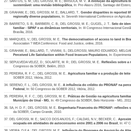
27. SANTOS, S. M.; DEL GROSSI, M. E.; BRISOLA, M. V..
A evolução da agricultura b
sustentável: uma revisão bibliográfica
, In: Pre-Alasru 2016, Santiago del Estero
28. GRAHAM, E.; DEL GROSSI, M. E.; BALLARD, T..
Gender disparities in reported li
regionally diverse populations
, In: Seventh International Conference on Agricultu
29. BARRETO, S. B.; BARBIERI, C. B.; DEL GROSSI, M. E.; GUGEL, J. T..
Selo de iden
familiar - SIPAF e as dinâmicas territoriais
, In: III Congresso Internacional Gest
Brasília, 2016.
30. MARQUES, V.; DEL GROSSI, M. E..
The democratisation of access to land in Br
Association ? WEA Conference: Food and Justice, online, 2016.
31. GRAHAM, E.; BALLARD, T.; VIVIANI, S.; DELGROSSI, MAURO EDUARDO; MELG
Perceived Life Satisfaction within Food Insecure Populations
, In: Experiment
32. SEPULVEDA VELEZ, D.; SOLARTE, M. R.; DEL GROSSI, M. E..
Reflexões sobre a 
Congresso da SOBER, Belém, 2013.
33. PEREIRA, R. F. C.; DEL GROSSI, M. E..
Agricultura familiar e a produção de leit
SOBER 2012, Vitória, 2012.
34. SERENO, F. L.; DEL GROSSI, M. E..
A influência do crédito do PRONAF na percep
Federal
, In: 50 Congresso da SOBER 2012, Vitória, 2012.
35. PEREIRA, R. F. C.; DEL GROSSI, M. E..
Práticas de Gestão na agricultura famili
Município de Unaí - MG
, In: 49 Congresso da SOBER, Belo Horizonte - MG, 2011
36. SA, H. D. F.; DEL GROSSI, M. E..
Engenharia Financeira do PRONAF: reflexões s
da SOBER, Campo Grande, 2010.
37. DEL GROSSI, M. E.; SACCO DOS ANJOS, F.; CALDAS, N.V.; BECKER, C..
Aproxim
ocupada em atividades de autoconsumo entre 2001 a 2006 no Brasil
, In: 47
38. VIEIRA, D.F.A.; DEL GROSSI, M. E..
Influência do Programa de Aquisição de Alim