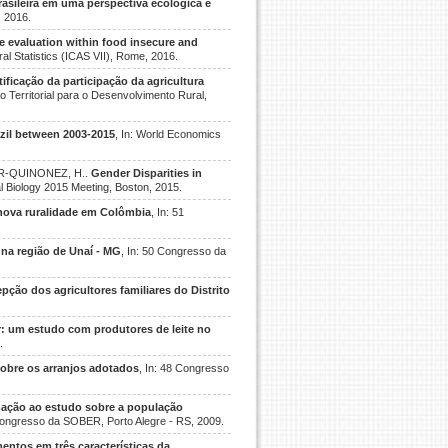
rasileira em uma perspectiva ecológica e
, 2016.
fe evaluation within food insecure and
ral Statistics (ICAS VII), Rome, 2016.
tificação da participação da agricultura
ão Territorial para o Desenvolvimento Rural,
azil between 2003-2015
, In: World Economics
AR-QUINONEZ, H..
Gender Disparities in
al Biology 2015 Meeting, Boston, 2015.
nova ruralidade em Colômbia
, In: 51
e na região de Unaí - MG
, In: 50 Congresso da
ção dos agricultores familiares do Distrito
ar: um estudo com produtores de leite no
.
obre os arranjos adotados
, In: 48 Congresso
ação ao estudo sobre a população
 Congresso da SOBER, Porto Alegre - RS, 2009.
entos em três características da