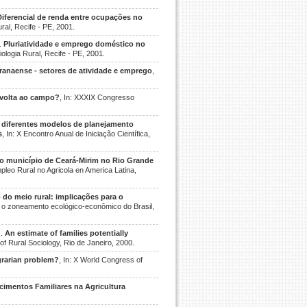
Diferencial de renda entre ocupações no
ral, Recife - PE, 2001.
.
Pluriatividade e emprego doméstico no
ologia Rural, Recife - PE, 2001.
ranaense - setores de atividade e emprego
,
volta ao campo?
, In: XXXIX Congresso
diferentes modelos de planejamento
s
, In: X Encontro Anual de Iniciação Científica,
o município de Ceará-Mirim no Rio Grande
mpleo Rural no Agricola en America Latina,
 do meio rural: implicações para o
ra o zoneamento ecológico-econômico do Brasil,
..
An estimate of families potentially
of Rural Sociology, Rio de Janeiro, 2000.
agrarian problem?
, In: X World Congress of
cimentos Familiares na Agricultura