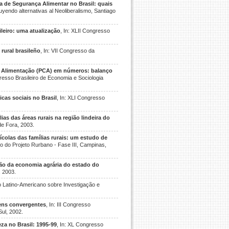
ca de Segurança Alimentar no Brasil: quais
uyendo alternativas al Neoliberalismo, Santiago
leiro: uma atualização
, In: XLII Congresso
rural brasileño
, In: VII Congresso da
 Alimentação (PCA) em números: balanço
gresso Brasileiro de Economia e Sociologia
cas sociais no Brasil
, In: XLI Congresso
as das áreas rurais na região lindeira do
de Fora, 2003.
ícolas das famílias rurais: um estudo de
rio do Projeto Rurbano - Fase III, Campinas,
ão da economia agrária do estado do
, 2003.
io Latino-Americano sobre Investigação e
gens convergentes
, In: III Congresso
Sul, 2002.
za no Brasil: 1995-99
, In: XL Congresso