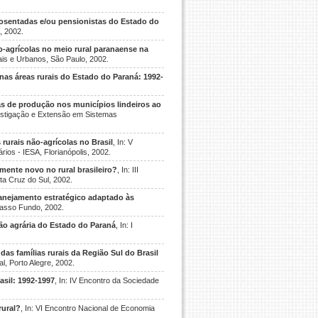
posentadas e/ou pensionistas do Estado do
, 2002.
agrícolas no meio rural paranaense na
nais e Urbanos, São Paulo, 2002.
as áreas rurais do Estado do Paraná: 1992-
s de produção nos municípios lindeiros ao
vestigação e Extensão em Sistemas
 rurais não-agrícolas no Brasil
, In: V
os - IESA, Florianópolis, 2002.
mente novo no rural brasileiro?
, In: III
ta Cruz do Sul, 2002.
nejamento estratégico adaptado às
 Passo Fundo, 2002.
ão agrária do Estado do Paraná
, In: I
das famílias rurais da Região Sul do Brasil
l, Porto Alegre, 2002.
asil: 1992-1997
, In: IV Encontro da Sociedade
rural?
, In: VI Encontro Nacional de Economia