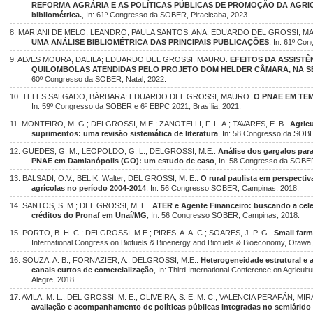
REFORMA AGRÁRIA E AS POLÍTICAS PÚBLICAS DE PROMOÇÃO DA AGRICU
bibliométrica.
, In: 61º Congresso da SOBER, Piracicaba, 2023.
8. MARIANI DE MELO, LEANDRO; PAULA SANTOS, ANA; EDUARDO DEL GROSSI, 
UMA ANÁLISE BIBLIOMÉTRICA DAS PRINCIPAIS PUBLICAÇÕES
, In: 61º Co
9. ALVES MOURA, DALILA; EDUARDO DEL GROSSI, MAURO.
EFEITOS DA ASSISTÊ
QUILOMBOLAS ATENDIDAS PELO PROJETO DOM HELDER CÂMARA, NA S
60º Congresso da SOBER, Natal, 2022.
10. TELES SALGADO, BÁRBARA; EDUARDO DEL GROSSI, MAURO.
O PNAE EM TE
In: 59º Congresso da SOBER e 6º EBPC 2021, Brasília, 2021.
11. MONTEIRO, M. G.; DELGROSSI, M.E.; ZANOTELLI, F. L. A.; TAVARES, E. B..
Agricu
suprimentos: uma revisão sistemática de literatura
, In: 58 Congresso da SOBE
12. GUEDES, G. M.; LEOPOLDO, G. L.; DELGROSSI, M.E..
Análise dos gargalos para
PNAE em Damianópolis (GO): um estudo de caso
, In: 58 Congresso da SOBER
13. BALSADI, O.V.; BELIK, Walter; DEL GROSSI, M. E..
O rural paulista em perspecti
agrícolas no período 2004-2014
, In: 56 Congresso SOBER, Campinas, 2018.
14. SANTOS, S. M.; DEL GROSSI, M. E..
ATER e Agente Financeiro: buscando a cel
créditos do Pronaf em Unaí/MG
, In: 56 Congresso SOBER, Campinas, 2018.
15. PORTO, B. H. C.; DELGROSSI, M.E.; PIRES, A. A. C.; SOARES, J. P. G..
Small farm
International Congress on Biofuels & Bioenergy and Biofuels & Bioeconomy, Otawa
16. SOUZA, A. B.; FORNAZIER, A.; DELGROSSI, M.E..
Heterogeneidade estrutural e a
canais curtos de comercialização
, In: Third International Conference on Agricul
Alegre, 2018.
17. AVILA, M. L.; DEL GROSSI, M. E.; OLIVEIRA, S. E. M. C.; VALENCIA PERAFÁN; MIR
avaliação e acompanhamento de políticas públicas integradas no semiárido 