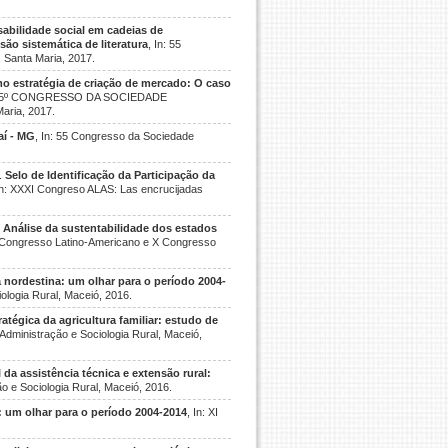
abilidade social em cadeias de
são sistemática de literatura
, In: 55
 Santa Maria, 2017.
o estratégia de criação de mercado: O caso
: 55º CONGRESSO DA SOCIEDADE
ria, 2017.
í - MG
, In: 55 Congresso da Sociedade
.
Selo de Identificação da Participação da
In: XXXI Congreso ALAS: Las encrucijadas
.
Análise da sustentabilidade dos estados
Congresso Latino-Americano e X Congresso
 nordestina: um olhar para o período 2004-
ologia Rural, Maceió, 2016.
ratégica da agricultura familiar: estudo de
Administração e Sociologia Rural, Maceió,
 da assistência técnica e extensão rural:
o e Sociologia Rural, Maceió, 2016.
a: um olhar para o período 2004-2014
, In: XI