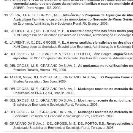
comercialização dos produtos da agricultura familiar: o caso do município 
SOBER, Porto Alegre - RS, 2009.
39. VIEIRA, D.F.A.; DEL GROSSI, M. E..
Influência do Programa de Aquisição de Ali
Agricultura Familiar: o caso de três municípios do Noroeste de Minas Gerais
de Economia, Administração e Sociologia Rural, Rio Branco, 2008.
40. LAURENTI, A. C.; DEL GROSSI, M. E..
A recente demografia nas áreas rurais prop
XLVI Congresso da Sociedade Brasileira de Economia, Administração e Sociologia 
41. LAURENTI, A. C.; DEL GROSSI, M. E..
A nova ruralidade brasileira e os desafios
XLVI Congresso da Sociedade Brasileira de Economia, Administração e Sociologia 
42. DEL GROSSI, M. E.; SILVA, C. M. V.; BOTELHO FILHO, Flávio Borges.
Migrações na
agrícolas
, In: XLVI Congresso da Sociedade Brasileira de Economia, Administração
43. DEL GROSSI, M. E.; GRAZIANO DA SILVA, J..
As mudanças no rural Brasileiro no
Estudios Rurales, Huelva - ES, 2006.
44. TAKAGI, Maya; DEL GROSSI, M. E.; GRAZIANO DA SILVA, J..
O Programa Fome Ze
Studies Association, San Juan, 2006.
45. DEL GROSSI, M. E.; GRAZIANO DA SILVA, J..
Mudanças recentes no mercado de 
Resultados da PNAD 2004, Brasília, 2006.
46. DEL GROSSI, M. E.; GRAZIANO DA SILVA, J..
Movimento recente da agricultura f
Brasileira de Economia e Sociologia Rural, Fortaleza, 2006.
47. DEL GROSSI, M. E.; GRAZIANO DA SILVA, J..
Mudanças recentes no mercado de 
Sociedade Brasileira de Economia e Sociologia Rural, Fortaleza, 2006.
48. GRAZIANO DA SILVA, J.; DEL GROSSI, M. E.; DEL PORTO, E.B..
Renegociações d
Sociedade Brasileira de Economia e Sociologia Rural, Fortaleza, 2006.