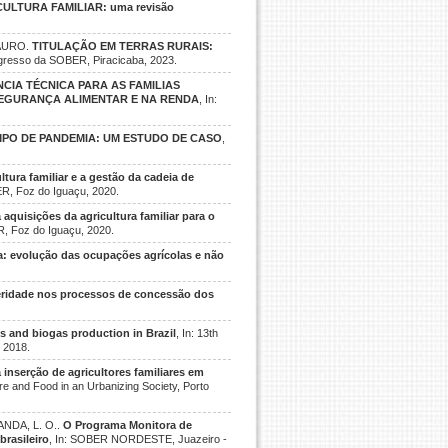
LTURA FAMILIAR: uma revisão
MAURO.
TITULAÇÃO EM TERRAS RURAIS:
ngresso da SOBER, Piracicaba, 2023.
NCIA TÉCNICA PARA AS FAMILIAS
EGURANÇA ALIMENTAR E NA RENDA
, In:
MPO DE PANDEMIA: UM ESTUDO DE CASO
,
ltura familiar e a gestão da cadeia de
R, Foz do Iguaçu, 2020.
 aquisições da agricultura familiar para o
, Foz do Iguaçu, 2020.
va: evolução das ocupações agrícolas e não
eridade nos processos de concessão dos
s and biogas production in Brazil
, In: 13th
, 2018.
 inserção de agricultores familiares em
ture and Food in an Urbanizing Society, Porto
ANDA, L. O..
O Programa Monitora de
brasileiro
, In: SOBER NORDESTE, Juazeiro -