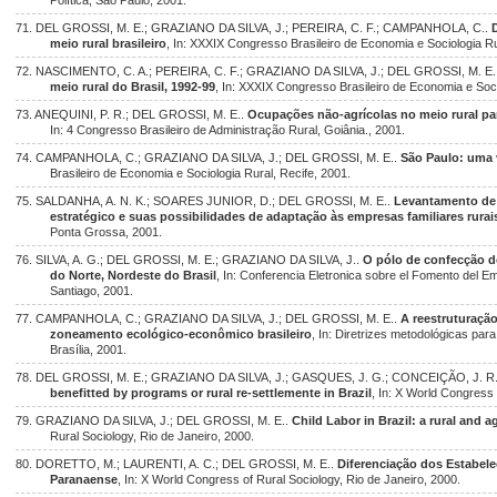
Política, São Paulo, 2001.
71. DEL GROSSI, M. E.; GRAZIANO DA SILVA, J.; PEREIRA, C. F.; CAMPANHOLA, C..
meio rural brasileiro
, In: XXXIX Congresso Brasileiro de Economia e Sociologia Ru
72. NASCIMENTO, C. A.; PEREIRA, C. F.; GRAZIANO DA SILVA, J.; DEL GROSSI, M. E.
meio rural do Brasil, 1992-99
, In: XXXIX Congresso Brasileiro de Economia e Soci
73. ANEQUINI, P. R.; DEL GROSSI, M. E..
Ocupações não-agrícolas no meio rural pa
In: 4 Congresso Brasileiro de Administração Rural, Goiânia., 2001.
74. CAMPANHOLA, C.; GRAZIANO DA SILVA, J.; DEL GROSSI, M. E..
São Paulo: uma 
Brasileiro de Economia e Sociologia Rural, Recife, 2001.
75. SALDANHA, A. N. K.; SOARES JUNIOR, D.; DEL GROSSI, M. E..
Levantamento de 
estratégico e suas possibilidades de adaptação às empresas familiares rurai
Ponta Grossa, 2001.
76. SILVA, A. G.; DEL GROSSI, M. E.; GRAZIANO DA SILVA, J..
O pólo de confecção d
do Norte, Nordeste do Brasil
, In: Conferencia Eletronica sobre el Fomento del E
Santiago, 2001.
77. CAMPANHOLA, C.; GRAZIANO DA SILVA, J.; DEL GROSSI, M. E..
A reestruturação
zoneamento ecológico-econômico brasileiro
, In: Diretrizes metodológicas pa
Brasília, 2001.
78. DEL GROSSI, M. E.; GRAZIANO DA SILVA, J.; GASQUES, J. G.; CONCEIÇÃO, J. R
benefitted by programs or rural re-settlemente in Brazil
, In: X World Congress 
79. GRAZIANO DA SILVA, J.; DEL GROSSI, M. E..
Child Labor in Brazil: a rural and 
Rural Sociology, Rio de Janeiro, 2000.
80. DORETTO, M.; LAURENTI, A. C.; DEL GROSSI, M. E..
Diferenciação dos Estabele
Paranaense
, In: X World Congress of Rural Sociology, Rio de Janeiro, 2000.