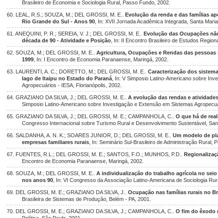
Brasileiro de Economia e Sociologia Rural, Passo Fundo, 2002.
60. LEAL, R.S.; SOUZA, M.; DEL GROSSI, M. E..
Evolução da renda e das famílias a
Rio Grande do Sul - Anos 90
, In: XVII Jornada Acadêmica Integrada, Santa Maria
61. ANEQUINI, P. R.; SEREIA, V. J.; DEL GROSSI, M. E..
Evolução das Ocupações não-
década de 90 - Atividade e Posição
, In: II Encontro Brasileiro de Estudos Regio
62. SOUZA, M.; DEL GROSSI, M. E..
Agricultura, Ocupações e Rendas das pessoas n
1999
, In: I Encontro de Economia Paranaense, Maringá, 2002.
63. LAURENTI, A. C.; DORETTO, M.; DEL GROSSI, M. E..
Caracterização dos sistema
lago de Itaipu no Estado do Paraná
, In: V Simposio Latino-Americano sobre In
Agropecuários - IESA, Florianópolis, 2002.
64. GRAZIANO DA SILVA, J.; DEL GROSSI, M. E..
A evolução das rendas e atividades
Simposio Latino-Americano sobre Investigação e Extensão em Sistemas Agropecuári
65. GRAZIANO DA SILVA, J.; DEL GROSSI, M. E.; CAMPANHOLA, C..
O que há de real
Congresso Internacional sobre Turismo Rural e Desenvolvimento Sustentável, San
66. SALDANHA, A. N. K.; SOARES JUNIOR, D.; DEL GROSSI, M. E..
Um modelo de pla
empresas familiares rurais
, In: Seminário Sul-Brasileiro de Administração Rural,
67. FUENTES, R.L.; DEL GROSSI, M. E.; SANTOS, F.O.; MUNHOS, P.D..
Regionalizaç
Encontro de Economia Paranaense, Maringá, 2002.
68. SOUZA, M.; DEL GROSSI, M. E..
A individualização do trabalho agrícola no seio 
nos anos 90
, In: VI Congresso da Associação Latino-Americana de Sociologia Rura
69. DEL GROSSI, M. E.; GRAZIANO DA SILVA, J..
Ocupação nas famílias rurais no Br
Brasileira de Sistemas de Produção, Belém - PA, 2001.
70. DEL GROSSI, M. E.; GRAZIANO DA SILVA, J.; CAMPANHOLA, C..
O fim do êxodo 