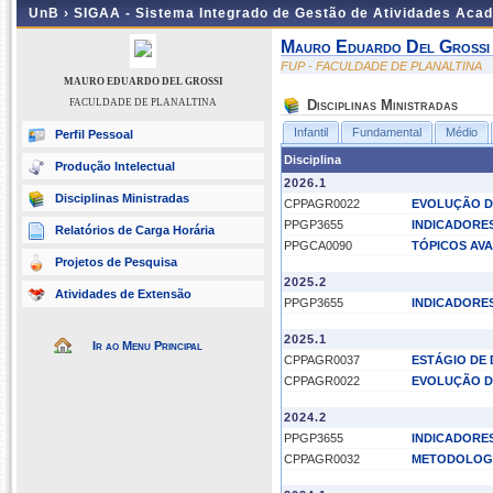
UnB ›
SIGAA - Sistema Integrado de Gestão de Atividades Aca
Mauro Eduardo Del Grossi
FUP - FACULDADE DE PLANALTINA
MAURO EDUARDO DEL GROSSI
FACULDADE DE PLANALTINA
Disciplinas Ministradas
Infantil
Fundamental
Médio
Perfil Pessoal
Disciplina
Produção Intelectual
2026.1
Disciplinas Ministradas
CPPAGR0022
EVOLUÇÃO D
PPGP3655
INDICADORE
Relatórios de Carga Horária
PPGCA0090
TÓPICOS AV
Projetos de Pesquisa
2025.2
Atividades de Extensão
PPGP3655
INDICADORE
2025.1
Ir ao Menu Principal
CPPAGR0037
ESTÁGIO DE 
CPPAGR0022
EVOLUÇÃO D
2024.2
PPGP3655
INDICADORE
CPPAGR0032
METODOLOGI