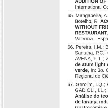
ADDITION OF
International C
65. Mangabeira, A.
Botelho, R.
AC
WITHOUT FRI
RESTAURANT
Valencia - Esp
66. Pereira, I.M.;
Santana, P.C.; 
AVENA, F. L.; 
de atum light
verde
, In: 3o.
Regional de Ciê
67. Gerolim, I.Q.;
GADIOLI, I.L.;
Análise do te
de laranja ind
Gastronomia e 