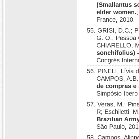
(Smallantus so
elder women.
France, 2010.
55. GRISI, D.C.; 
G. O.; Pessoa
CHIARELLO, M
sonchifolius) 
Congrés Interna
56. PINELI, Lívia 
CAMPOS, A.B.; 
de compras e 
Simpósio Ibero
57. Veras, M.; Pine
R; Eschiletti, 
Brazilian Arm
São Paulo, 201
58. Campos, Alinne