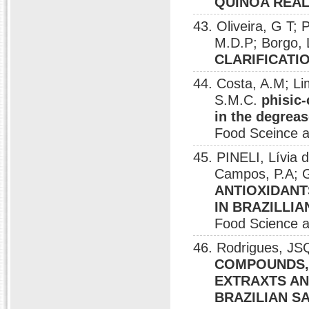
QUINOA REA
43. Oliveira, G T; 
M.D.P; Borgo,
CLARIFICATI
44. Costa, A.M; Li
S.M.C.
phisic-
in the degreas
Food Sceince a
45. PINELI, Lívia 
Campos, P.A; G
ANTIOXIDANT
IN BRAZILLI
Food Science a
46. Rodrigues, JSQ
COMPOUNDS, 
EXTRAXTS AN
BRAZILIAN S