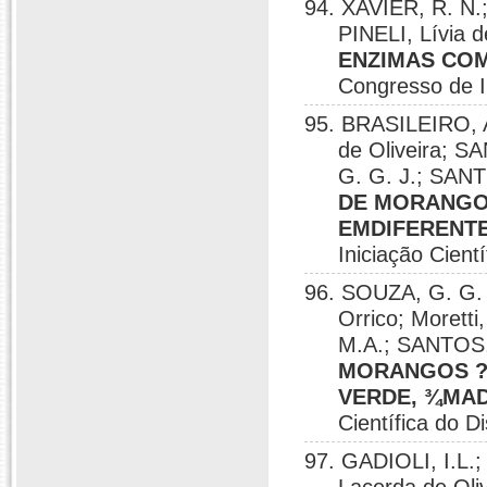
94. XAVIER, R. N.
PINELI, Lívia d
ENZIMAS COM
Congresso de In
95. BRASILEIRO, A.
de Oliveira; S
G. G. J.; SAN
DE MORANGOS
EMDIFERENTE
Iniciação Cientí
96. SOUZA, G. G. J
Orrico; Morett
M.A.; SANTOS,
MORANGOS ?
VERDE, ¾MA
Científica do Di
97. GADIOLI, I.L.