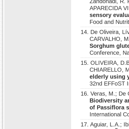
Zandonadi, R.
APARECIDA V
sensory evalu
Food and Nutri
14. De Oliveira, L
CARVALHO, M
Sorghum glute
Conference, Na
15. OLIVEIRA, D.
CHIARELLO, M
elderly using 
32nd EFFoST In
16. Veras, M.; De 
Biodiversity 
of Passiflora 
International 
17. Aguiar, L.A.; I