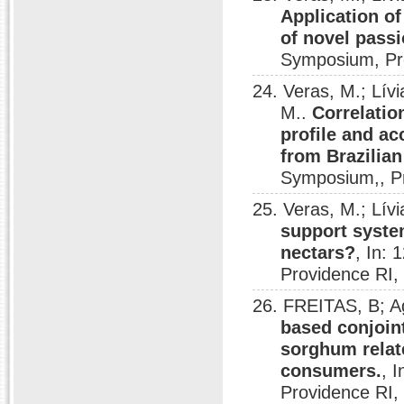
Application of
of novel passi
Symposium, Pro
24. Veras, M.; Lívia
M..
Correlatio
profile and ac
from Brazilia
Symposium,, Pr
25. Veras, M.; Lívi
support syste
nectars?
, In:
Providence RI,
26. FREITAS, B; Agu
based conjoint
sorghum relate
consumers.
, 
Providence RI,