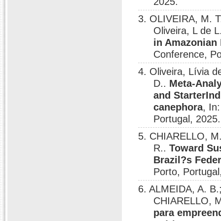
2025.
3. OLIVEIRA, M. T
Oliveira, L de 
in Amazonian
Conference, Po
4. Oliveira, Lívia
D..
Meta-Analy
and StarterIn
canephora
, I
Portugal, 2025.
5. CHIARELLO, M. 
R..
Toward Sus
Brazil?s Feder
Porto, Portugal
6. ALMEIDA, A. B.;
CHIARELLO, M
para empreend