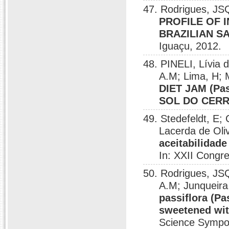
47. Rodrigues, JSQ
PROFILE OF 
BRAZILIAN S
Iguaçu, 2012.
48. PINELI, Lívia d
A.M; Lima, H; 
DIET JAM (Pas
SOL DO CER
49. Stedefeldt, E; 
Lacerda de Oli
aceitabilidad
In: XXII Congre
50. Rodrigues, JSQ
A.M; Junquei
passiflora (Pa
sweetened wit
Science Sympos