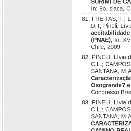
SURIMI DE CA
In: 8o. slaca, 
81. FREITAS, F.; L
D.T; Pineli, Lí
aceitabilidad
(PNAE)
, In: X
Chile, 2009.
82. PINELI, Lívia 
C.L.; CAMPOS,
SANTANA, M.A.
Caracterizaçã
Osogrande? e 
Congresso Brasi
83. PINELI, Lívia 
C.L.; CAMPOS,
SANTANA, M.A.
CARACTERIZ
CAMINO REAL