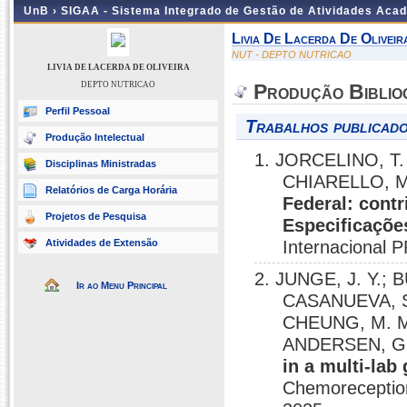
UnB ›
SIGAA - Sistema Integrado de Gestão de Atividades Aca
Livia De Lacerda De Oliveir
NUT - DEPTO NUTRICAO
LIVIA DE LACERDA DE OLIVEIRA
DEPTO NUTRICAO
Produção Biblio
Perfil Pessoal
Trabalhos publicado
Produção Intelectual
1. JORCELINO, T. M
Disciplinas Ministradas
CHIARELLO, M
Relatórios de Carga Horária
Federal: cont
Projetos de Pesquisa
Especificaçõe
Atividades de Extensão
Internacional P
2. JUNGE, J. Y.; 
Ir ao Menu Principal
CASANUEVA, S.
CHEUNG, M. M.
ANDERSEN, G.;
in a multi-lab
Chemoreception