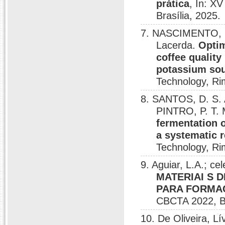
prática
, In: X
Brasília, 2025.
7. NASCIMENTO, M.
Lacerda.
Optim
coffee quality
potassium so
Technology, Rim
8. SANTOS, D. S.
PINTRO, P. T. M
fermentation o
a systematic 
Technology, Rim
9. Aguiar, L.A.; ce
MATERIAI S 
PARA FORMAÇ
CBCTA 2022, Br
10. De Oliveira, Lí