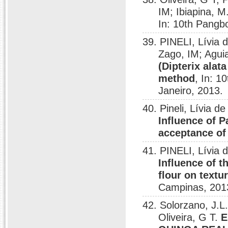
IM; Ibiapina, M
In: 10th Pangb
39. PINELI, Lívia d
Zago, IM; Aguia
(Dipterix alat
method
, In: 
Janeiro, 2013.
40. Pineli, Lívia de
Influence of P
acceptance of
41. PINELI, Lívia d
Influence of t
flour on textu
Campinas, 201
42. Solorzano, J.L.
Oliveira, G T.
E