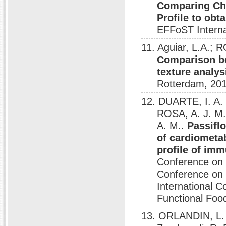
Comparing Che
Profile to obt
EFFoST Interna
11. Aguiar, L.A.; 
Comparison b
texture analy
Rotterdam, 201
12. DUARTE, I. A
ROSA, A. J. M.;
A. M..
Passifl
of cardiometa
profile of im
Conference on 
Conference on 
International C
Functional Foo
13. ORLANDIN, L. C