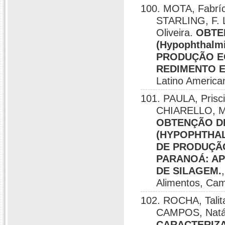
100. MOTA, Fabríc
STARLING, F. L
Oliveira.
OBTE
(Hypophthalm
PRODUÇÃO E
REDIMENTO 
Latino America
101. PAULA, Prisci
CHIARELLO, M. 
OBTENÇÃO DE
(HYPOPHTHAL
DE PRODUÇÃ
PARANOÁ: A
DE SILAGEM.
Alimentos, Cam
102. ROCHA, Talita
CAMPOS, Natáli
CARACTERIZA