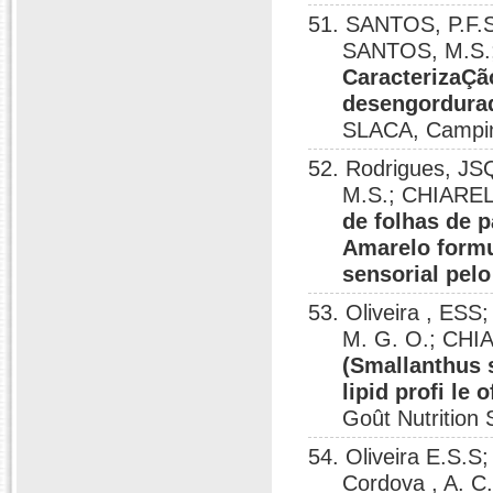
51. SANTOS, P.F.S.
SANTOS, M.S.
CaracterizaÇão
desengordurad
SLACA, Campin
52. Rodrigues, JSQ
M.S.; CHIARE
de folhas de p
Amarelo formu
sensorial pelo
53. Oliveira , ESS
M. G. O.; CHI
(Smallanthus s
lipid profi l
Goût Nutrition 
54. Oliveira E.S.S;
Cordova , A. 