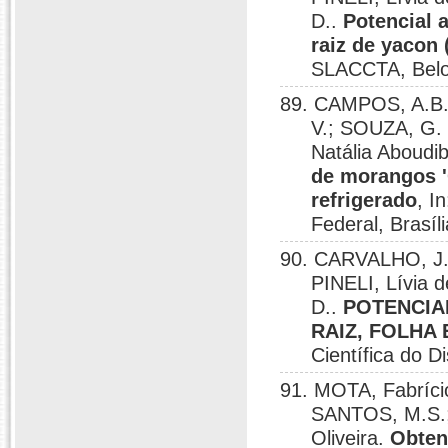
D..
Potencial a
raiz de yacon 
SLACCTA, Belo
89. CAMPOS, A.B.;
V.; SOUZA, G.
Natália Aboudib
de morangos '
refrigerado
, I
Federal, Brasíl
90. CARVALHO, J.H
PINELI, Lívia 
D..
POTENCIA
RAIZ, FOLHA
Científica do Di
91. MOTA, Fabríci
SANTOS, M.S.;
Oliveira.
Obten