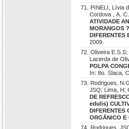
71. PINELI, Lívia 
Cordova , A. 
ATIVIDADE A
MORANGOS ?
DIFERENTES
2009.
72. Oliveira E.S.S;
Lacerda de Oli
POLPA CONGE
In: 8o. Slaca,
73. Rodrigues, N.G
JSQ; Lima, H; 
DE REFRESCO
edulis) CUL
DIFERENTES 
ORGÂNICO E
74. Rodrigues, JSQ