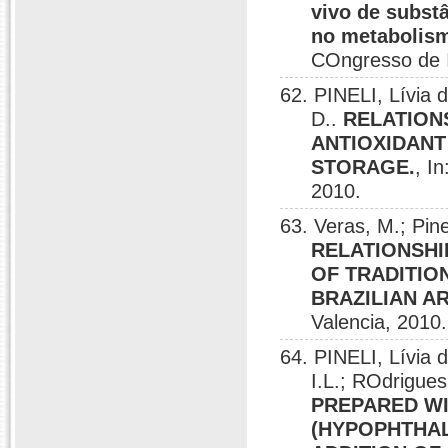
vivo de subst
no metabolism
COngresso de I
62. PINELI, Lívia 
D..
RELATION
ANTIOXIDANT
STORAGE.
, I
2010.
63. Veras, M.; Pine
RELATIONSHI
OF TRADITIO
BRAZILIAN A
Valencia, 2010.
64. PINELI, Lívia
I.L.; ROdrigue
PREPARED WI
(HYPOPHTHAL