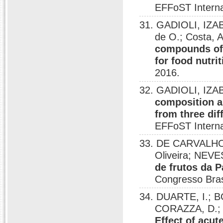
EFFoST Interna
31. GADIOLI, IZA
de O.; Costa, 
compounds of e
for food nutri
2016.
32. GADIOLI, IZAB
composition an
from three dif
EFFoST Interna
33. DE CARVALHO,
Oliveira; NEV
de frutos da 
Congresso Brasi
34. DUARTE, I.; B
CORAZZA, D.; P
Effect of acut