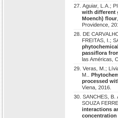
27. Aguiar, L.A.; P
with differen
Moench) flour
Providence, 20
28. DE CARVALHO,
FREITAS, I.; S
phytochemical 
passiflora fr
las Américas, 
29. Veras, M.; Lívia
M..
Phytochemi
processed wit
Viena, 2016.
30. SANCHES, B. A
SOUZA FERREI
interactions 
concentration