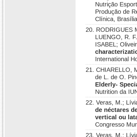
Nutrição Espor
Produção de Re
Clínica, Brasíli
20. RODRIGUES 
LUENGO, R. F
ISABEL; Olivei
characterizati
International H
21. CHIARELLO, MAR
de L. de O. Pi
Elderly- Speci
Nutrition da IU
22. Veras, M.; Lívi
de néctares de
vertical ou lat
Congresso Mund
23. Veras, M.; Lívi