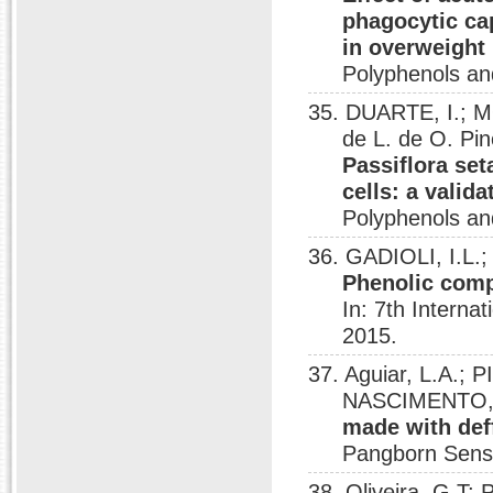
phagocytic ca
in overweight 
Polyphenols an
35. DUARTE, I.; 
de L. de O. Pin
Passiflora set
cells: a valid
Polyphenols an
36. GADIOLI, I.L.; 
Phenolic compo
In: 7th Interna
2015.
37. Aguiar, L.A.; P
NASCIMENTO, N.
made with deff
Pangborn Senso
38. Oliveira, G T; 