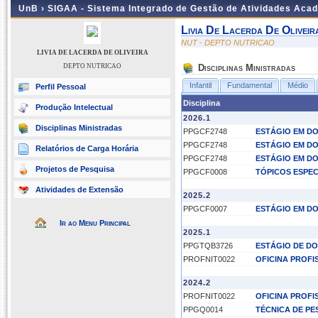
UnB ›
SIGAA - Sistema Integrado de Gestão de Atividades Aca
Livia De Lacerda De Oliveir
NUT - DEPTO NUTRICAO
LIVIA DE LACERDA DE OLIVEIRA
DEPTO NUTRICAO
Disciplinas Ministradas
Infantil
Fundamental
Médio
Perfil Pessoal
Disciplina
Produção Intelectual
2026.1
Disciplinas Ministradas
PPGCF2748
ESTÁGIO EM DO
PPGCF2748
ESTÁGIO EM DO
Relatórios de Carga Horária
PPGCF2748
ESTÁGIO EM DO
Projetos de Pesquisa
PPGCF0008
TÓPICOS ESPEC
Atividades de Extensão
2025.2
PPGCF0007
ESTÁGIO EM DO
Ir ao Menu Principal
2025.1
PPGTQB3726
ESTÁGIO DE DO
PROFNIT0022
OFICINA PROFI
2024.2
PROFNIT0022
OFICINA PROFI
PPGQ0014
TÉCNICA DE P