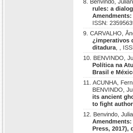
8. Benvindo, Julia
rules: a dialo
Amendments: M
ISSN: 2359563
9. CARVALHO, Âng
¿imperativos 
ditadura
, , IS
10. BENVINDO, Ju
Política na A
Brasil e Méxi
11. ACUNHA, Fern
BENVINDO, Jul
its ancient gh
to fight autho
12. Benvindo, Juli
Amendments: 
Press, 2017), 