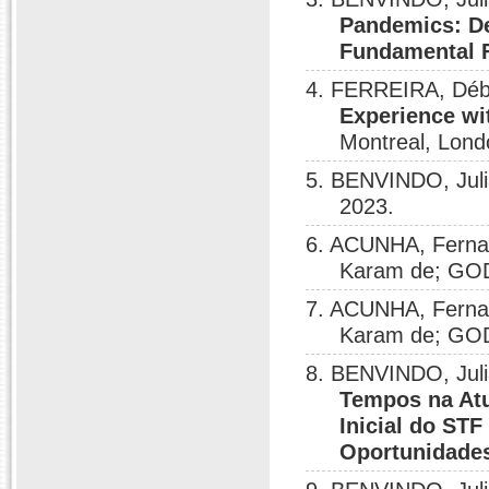
Pandemics: De
Fundamental 
4. FERREIRA, Déb
Experience wi
Montreal, Lond
5. BENVINDO, Jul
2023.
6. ACUNHA, Ferna
Karam de; GOD
7. ACUNHA, Ferna
Karam de; GOD
8. BENVINDO, Jul
Tempos na Atu
Inicial do STF
Oportunidade