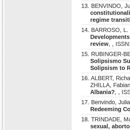
13. BENVINDO, Ju
constitutional
regime transit
14. BARROSO, L. 
Developments i
review
, , ISS
15. RUBINGER-BET
Solipsismo Su
Solipsism to R
16. ALBERT, Richa
ZHILLA, Fabia
Albania?
, , I
17. Benvindo, Juli
Redeeming Co
18. TRINDADE, Ma
sexual, aborto