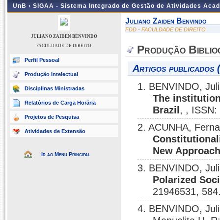
UnB ›
SIGAA - Sistema Integrado de Gestão de Atividades Aca
Juliano Zaiden Benvindo
FDD - FACULDADE DE DIREITO
JULIANO ZAIDEN BENVINDO
FACULDADE DE DIREITO
Produção Biblio
Perfil Pessoal
Artigos publicados 
Produção Intelectual
1. BENVINDO, Jul
Disciplinas Ministradas
The institutio
Relatórios de Carga Horária
Brazil
, , ISSN
Projetos de Pesquisa
2. ACUNHA, Ferna
Atividades de Extensão
Constitutiona
New Approac
Ir ao Menu Principal
3. BENVINDO, Jul
Polarized Soci
21946531, 584
4. BENVINDO, Jul