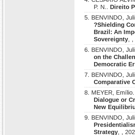
P. N..
Direito 
5. BENVINDO, Jul
?Shielding Co
Brazil: An Imp
Sovereignty
, 
6. BENVINDO, Jul
on the Challe
Democratic Ero
7. BENVINDO, Jul
Comparative C
8. MEYER, Emílio.
Dialogue or C
New Equilibriu
9. BENVINDO, Jul
Presidentiali
Strategy
, , 20