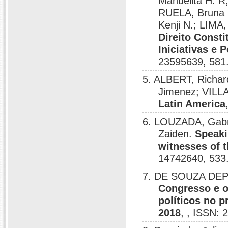
Manuelita H. 
RUELA, Bruna 
Kenji N.; LIMA,
Direito Const
Iniciativas e
23595639, 581
5. ALBERT, Richar
Jimenez; VILL
Latin America
6. LOUZADA, Gabr
Zaiden.
Speaki
witnesses of t
14742640, 533
7. DE SOUZA DEP
Congresso e o
políticos no 
2018
, , ISSN: