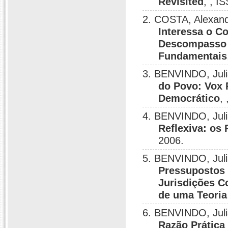
Revisited
, , I
2. COSTA, Alexand
Interessa o C
Descompasso e
Fundamentais
3. BENVINDO, Jul
do Povo: Vox 
Democrático
,
4. BENVINDO, Jul
Reflexiva: os
2006.
5. BENVINDO, Jul
Pressupostos
Jurisdições Co
de uma Teoria
6. BENVINDO, Jul
Razão Prática