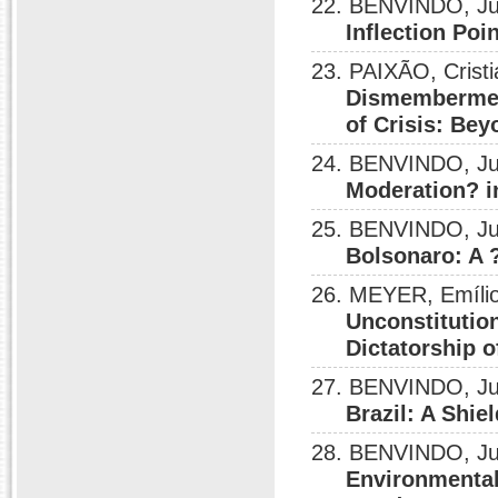
22. BENVINDO, Ju
Inflection Poi
23. PAIXÃO, Crist
Dismemberment
of Crisis: Be
24. BENVINDO, Ju
Moderation? i
25. BENVINDO, Ju
Bolsonaro: A 
26. MEYER, Emílio
Unconstitution
Dictatorship o
27. BENVINDO, Ju
Brazil: A Shie
28. BENVINDO, Ju
Environmental