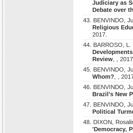
Judiciary as 
Debate over t
43. BENVINDO, Jul
Religious Educ
2017.
44. BARROSO, L. 
Developments 
Review
, , 2017
45. BENVINDO, Ju
Whom?
, , 201
46. BENVINDO, Ju
Brazil's New 
47. BENVINDO, Ju
Political Turm
48. DIXON, Rosal
'Democracy, P