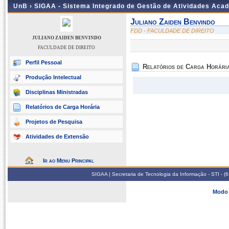
UnB ›
SIGAA - Sistema Integrado de Gestão de Atividades Aca
Juliano Zaiden Benvindo
FDD - FACULDADE DE DIREITO
JULIANO ZAIDEN BENVINDO
FACULDADE DE DIREITO
Perfil Pessoal
Relatórios de Carga Horári
Produção Intelectual
Disciplinas Ministradas
Relatórios de Carga Horária
Projetos de Pesquisa
Atividades de Extensão
Ir ao Menu Principal
SIGAA | Secretaria de Tecnologia da Informação - STI - 
Modo 