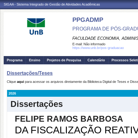
SIGAA - Sistema Integrado de Gestão de Atividades Acadêmicas
PPGADMP
PROGRAMA DE PÓS-GRADU
FACULDADE ECONOMIA, ADMINIS
E-mail:
Não informado
https://www.unb.br/pos-graduacao
Programa
Ensino
Projetos de Pesquisa
Calendário
Processos Selet
Dissertações/Teses
Clique
aqui
para acessar os arquivos diretamente da Biblioteca Digital de Teses e Dis
2026
Dissertações
FELIPE RAMOS BARBOSA
DA FISCALIZAÇÃO REATIV