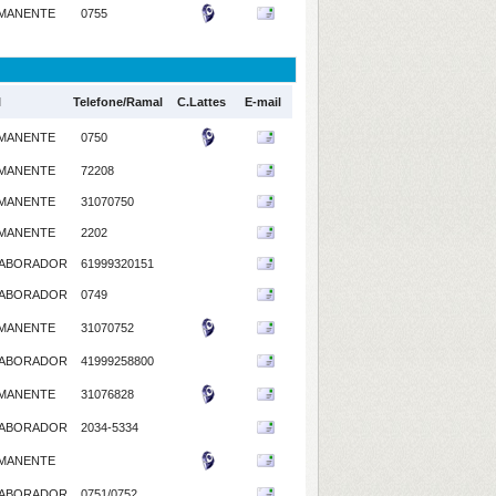
MANENTE
0755
l
Telefone/Ramal
C.Lattes
E-mail
MANENTE
0750
MANENTE
72208
MANENTE
31070750
MANENTE
2202
ABORADOR
61999320151
ABORADOR
0749
MANENTE
31070752
ABORADOR
41999258800
MANENTE
31076828
ABORADOR
2034-5334
MANENTE
ABORADOR
0751/0752