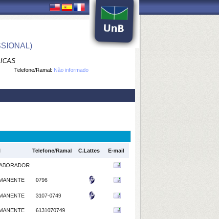
SIONAL)
LICAS
Telefone/Ramal:
Não informado
l
Telefone/Ramal
C.Lattes
E-mail
ABORADOR
MANENTE
0796
MANENTE
3107-0749
MANENTE
6131070749