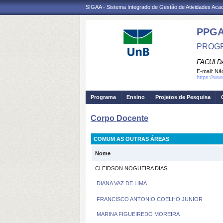
SIGAA - Sistema Integrado de Gestão de Atividades Ac
PPG
PROGR
FACULD
E-mail:
Não
https://ww
Programa
Ensino
Projetos de Pesquisa
Corpo Docente
COMUM AS OUTRAS ÁREAS
Nome
CLEIDSON NOGUEIRA DIAS
DIANA VAZ DE LIMA
FRANCISCO ANTONIO COELHO JUNIOR
MARINA FIGUEIREDO MOREIRA