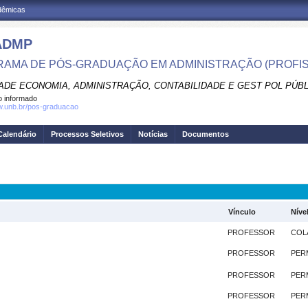
adêmicas
ADMP
AMA DE PÓS-GRADUAÇÃO EM ADMINISTRAÇÃO (PROFIS
ADE ECONOMIA, ADMINISTRAÇÃO, CONTABILIDADE E GEST POL PÚB
 informado
w.unb.br/pos-graduacao
Calendário
Processos Seletivos
Notícias
Documentos
Vínculo
Níve
PROFESSOR
COL
PROFESSOR
PER
PROFESSOR
PER
PROFESSOR
PER