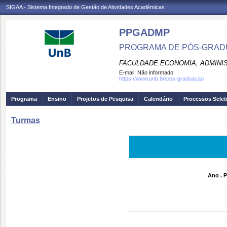
SIGAA - Sistema Integrado de Gestão de Atividades Acadêmicas
PPGADMP
PROGRAMA DE PÓS-GRADU
FACULDADE ECONOMIA, ADMINIS
E-mail:
Não informado
https://www.unb.br/pos-graduacao
Programa
Ensino
Projetos de Pesquisa
Calendário
Processos Selet
Turmas
Ano . P