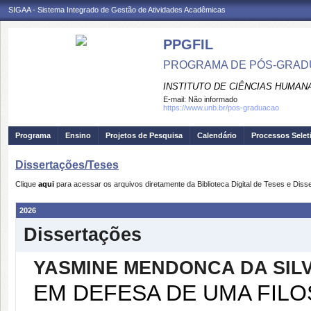
SIGAA - Sistema Integrado de Gestão de Atividades Acadêmicas
PPGFIL
PROGRAMA DE PÓS-GRADU
INSTITUTO DE CIÊNCIAS HUMAN
E-mail:
Não informado
https://www.unb.br/pos-graduacao
Programa
Ensino
Projetos de Pesquisa
Calendário
Processos Selet
Dissertações/Teses
Clique
aqui
para acessar os arquivos diretamente da Biblioteca Digital de Teses e Dis
2026
Dissertações
YASMINE MENDONCA DA SIL
EM DEFESA DE UMA FILO