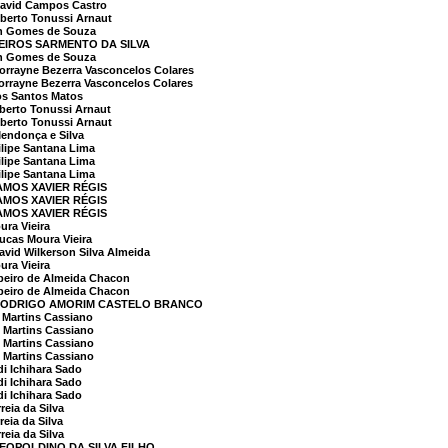
avid Campos Castro
berto Tonussi Arnaut
n Gomes de Souza
LEIROS SARMENTO DA SILVA
n Gomes de Souza
rayne Bezerra Vasconcelos Colares
rayne Bezerra Vasconcelos Colares
os Santos Matos
erto Tonussi Arnaut
berto Tonussi Arnaut
endonça e Silva
lipe Santana Lima
lipe Santana Lima
lipe Santana Lima
AMOS XAVIER RÉGIS
AMOS XAVIER RÉGIS
AMOS XAVIER RÉGIS
ra Vieira
cas Moura Vieira
id Wilkerson Silva Almeida
ra Vieira
beiro de Almeida Chacon
beiro de Almeida Chacon
 RODRIGO AMORIM CASTELO BRANCO
 Martins Cassiano
 Martins Cassiano
 Martins Cassiano
 Martins Cassiano
i Ichihara Sado
i Ichihara Sado
i Ichihara Sado
eia da Silva
eia da Silva
eia da Silva
LEOPOLDINO DA SILVA FILHO