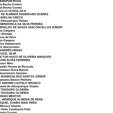
 CAMAPUM ROSA
da Rocha Gomes
 da Rocha Gomes
AULLO UCHOA ZICA
A DE ALMEIDA RODRIGUES SOARES
 GADELHA GRECO
 Albuquerque Violato
E MENDONCA DA SILVA PEREIRA
 ARNALDO DE SOUZA VASCONCELLOS JÚNIOR
lva Gargano
e Almeida
usa de Deus
lva Gargano
rlos Damasceno
is Vasconcelos
R ANDRÉS HENAO
GUGEL SILVA
VICTOR HUGO DE OLIVEIRA MARQUES
JOHN ALVES FERREIRA
celos Melo
aldo Pereira de Rezende
stiano Dutra Batista
Nascimento Santana
IM BARBOSA DOS SANTOS JÚNIOR
mares Bastos Pinheiro
GO AMORIM CASTELO BRANCO
iel de Albuquerque Violato
A TEODORO OLIVEIRA
A TEODORO OLIVEIRA
FARIAS MENTOR
L HENRIQUE ALMEIDA DE PAIVA
RAQUEL GOMES MAIA PIRES
Mucury Teixeira
Helio Cavalcante Felix
tado Goulart