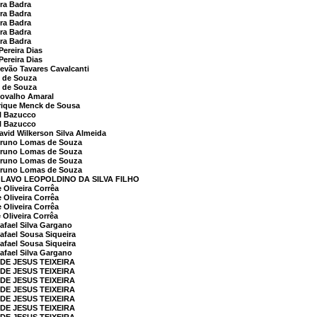
ra Badra
ra Badra
ra Badra
ra Badra
ra Badra
ereira Dias
ereira Dias
evão Tavares Cavalcanti
 de Souza
 de Souza
ovalho Amaral
rique Menck de Sousa
l Bazucco
l Bazucco
id Wilkerson Silva Almeida
runo Lomas de Souza
runo Lomas de Souza
runo Lomas de Souza
runo Lomas de Souza
OLAVO LEOPOLDINO DA SILVA FILHO
Oliveira Corrêa
Oliveira Corrêa
Oliveira Corrêa
Oliveira Corrêa
fael Silva Gargano
fael Sousa Siqueira
fael Sousa Siqueira
fael Silva Gargano
 DE JESUS TEIXEIRA
 DE JESUS TEIXEIRA
 DE JESUS TEIXEIRA
 DE JESUS TEIXEIRA
 DE JESUS TEIXEIRA
 DE JESUS TEIXEIRA