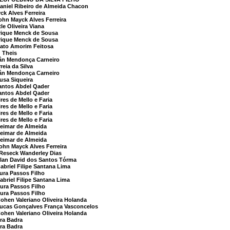
niel Ribeiro de Almeida Chacon
k Alves Ferreira
n Mayck Alves Ferreira
e Oliveira Viana
rique Menck de Sousa
rique Menck de Sousa
ato Amorim Feitosa
 Theis
ân Mendonça Carneiro
eia da Silva
ân Mendonça Carneiro
usa Siqueira
antos Abdel Qader
antos Abdel Qader
es de Mello e Faria
es de Mello e Faria
es de Mello e Faria
es de Mello e Faria
imar de Almeida
imar de Almeida
imar de Almeida
hn Mayck Alves Ferreira
Reseck Wanderley Dias
an David dos Santos Tórma
riel Filipe Santana Lima
ra Passos Filho
riel Filipe Santana Lima
ra Passos Filho
ra Passos Filho
ohen Valeriano Oliveira Holanda
cas Gonçalves França Vasconcelos
ohen Valeriano Oliveira Holanda
ra Badra
ra Badra