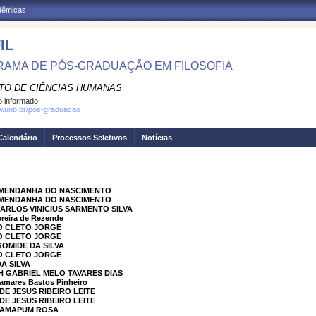
adêmicas
IL
AMA DE PÓS-GRADUAÇÃO EM FILOSOFIA
UTO DE CIÊNCIAS HUMANAS
 informado
w.unb.br/pos-graduacao
Calendário
Processos Seletivos
Notícias
O MENDANHA DO NASCIMENTO
O MENDANHA DO NASCIMENTO
CARLOS VINICIUS SARMENTO SILVA
reira de Rezende
GO CLETO JORGE
GO CLETO JORGE
GOMIDE DA SILVA
GO CLETO JORGE
DA SILVA
H GABRIEL MELO TAVARES DIAS
mares Bastos Pinheiro
DE JESUS RIBEIRO LEITE
DE JESUS RIBEIRO LEITE
 CAMAPUM ROSA