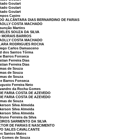
tado Goulart
tado Goulart
tado Goulart
mpos Castro
RDO ALCÂNTARA DIAS BERNARDINO DE FARIAS
 MAOLLY COSTA MACHADO
sunção Martins
IDELES SOUZA DA SILVA
DO MORAIS BARROS
 MAOLLY COSTA MACHADO
 CLARA RODRIGUES ROCHA
iego Carlos Damasceno
d dos Santos Tórma
e Barros Fonseca
ian Ferreira Dias
ian Ferreira Dias
mas de Souza
mas de Souza
omas de Souza
e Barros Fonseca
gusto Ferreira Neto
vandro da Rocha Gomes
 DE FARIA COSTA DE AZEVEDO
 DE FARIA COSTA DE AZEVEDO
omas de Souza
kerson Silva Almeida
kerson Silva Almeida
kerson Silva Almeida
uno Ferreira da Silva
LEIROS SARMENTO DA SILVA
ICTOR DE FARIAS E NASCIMENTO
IVO SALES CAVALCANTE
os Santos Matos
n Gomes de Souza