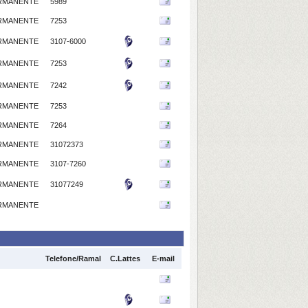
RMANENTE
5989
RMANENTE
7253
RMANENTE
3107-6000
RMANENTE
7253
RMANENTE
7242
RMANENTE
7253
RMANENTE
7264
RMANENTE
31072373
RMANENTE
3107-7260
RMANENTE
31077249
RMANENTE
Telefone/Ramal
C.Lattes
E-mail