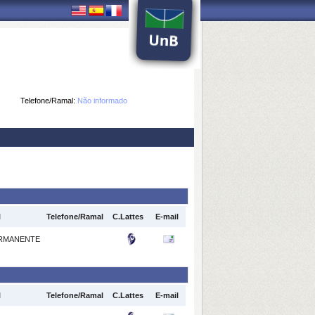
Telefone/Ramal:
Não informado
l
Telefone/Ramal
C.Lattes
E-mail
RMANENTE
l
Telefone/Ramal
C.Lattes
E-mail