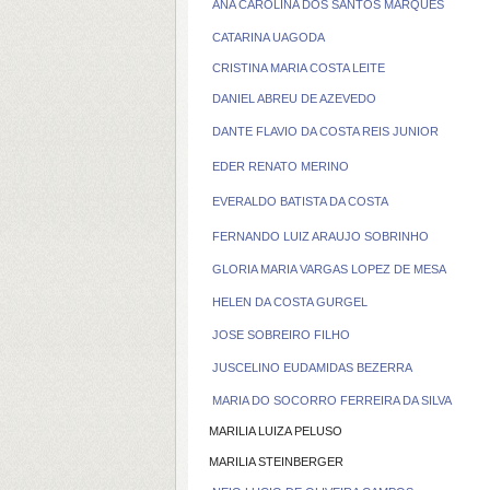
ANA CAROLINA DOS SANTOS MARQUES
CATARINA UAGODA
CRISTINA MARIA COSTA LEITE
DANIEL ABREU DE AZEVEDO
DANTE FLAVIO DA COSTA REIS JUNIOR
EDER RENATO MERINO
EVERALDO BATISTA DA COSTA
FERNANDO LUIZ ARAUJO SOBRINHO
GLORIA MARIA VARGAS LOPEZ DE MESA
HELEN DA COSTA GURGEL
JOSE SOBREIRO FILHO
JUSCELINO EUDAMIDAS BEZERRA
MARIA DO SOCORRO FERREIRA DA SILVA
MARILIA LUIZA PELUSO
MARILIA STEINBERGER