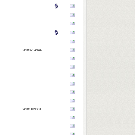
61983794944
64981109381