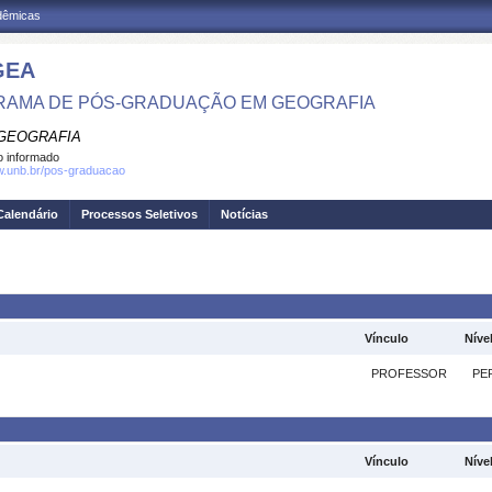
adêmicas
GEA
AMA DE PÓS-GRADUAÇÃO EM GEOGRAFIA
GEOGRAFIA
 informado
w.unb.br/pos-graduacao
Calendário
Processos Seletivos
Notícias
Vínculo
Níve
PROFESSOR
PE
Vínculo
Níve