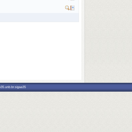
p35.unb.br.sigaa35