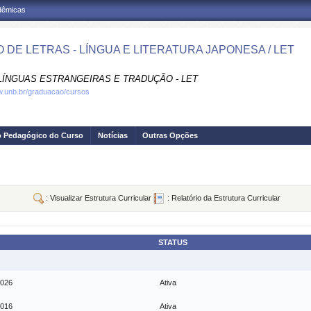
adêmicas
 DE LETRAS - LÍNGUA E LITERATURA JAPONESA / LET
LÍNGUAS ESTRANGEIRAS E TRADUÇÃO - LET
w.unb.br/graduacao/cursos
o Pedagógico do Curso
Notícias
Outras Opções
: Visualizar Estrutura Curricular
: Relatório da Estrutura Curricular
STATUS
2026
Ativa
2016
Ativa