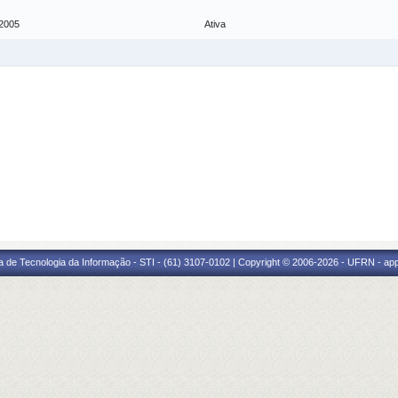
 2005
Ativa
a de Tecnologia da Informação - STI - (61) 3107-0102 | Copyright © 2006-2026 - UFRN - ap