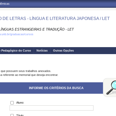
adêmicas
 DE LETRAS - LÍNGUA E LITERATURA JAPONESA / LET
LÍNGUAS ESTRANGEIRAS E TRADUÇÃO - LET
w.unb.br/graduacao/cursos
o Pedagógico do Curso
Notícias
Outras Opções
s que possuem seus trabalhos anexados.
ca referente ao memorial que deseja encontrar.
INFORME OS CRITÉRIOS DA BUSCA
Aluno:
Título: