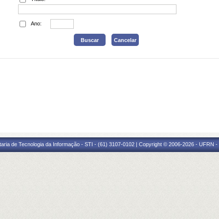
Ano:
taria de Tecnologia da Informação - STI - (61) 3107-0102 | Copyright © 2006-2026 - UFRN -