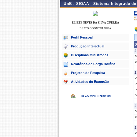
UnB ›
SIGAA - Sistema Integrado d
E
O
ELIETE NEVES DA SILVA GUERRA
DEPTO ODONTOLOGIA
Perfil Pessoal
D
Produção Intelectual
2
Disciplinas Ministradas
P
P
Relatórios de Carga Horária
2
Projetos de Pesquisa
P
Atividades de Extensão
P
P
P
Ir ao Menu Principal
2
P
P
2
P