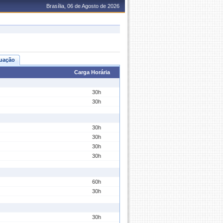
Brasília, 06 de Agosto de 2026
uação
Carga Horária
30h
30h
30h
30h
30h
30h
60h
30h
30h