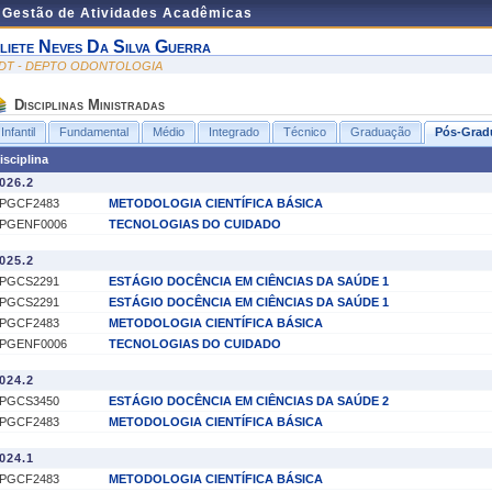
e Gestão de Atividades Acadêmicas
liete Neves Da Silva Guerra
DT - DEPTO ODONTOLOGIA
Disciplinas Ministradas
Infantil
Fundamental
Médio
Integrado
Técnico
Graduação
Pós-Grad
isciplina
026.2
PGCF2483
METODOLOGIA CIENTÍFICA BÁSICA
PGENF0006
TECNOLOGIAS DO CUIDADO
025.2
PGCS2291
ESTÁGIO DOCÊNCIA EM CIÊNCIAS DA SAÚDE 1
PGCS2291
ESTÁGIO DOCÊNCIA EM CIÊNCIAS DA SAÚDE 1
PGCF2483
METODOLOGIA CIENTÍFICA BÁSICA
PGENF0006
TECNOLOGIAS DO CUIDADO
024.2
PGCS3450
ESTÁGIO DOCÊNCIA EM CIÊNCIAS DA SAÚDE 2
PGCF2483
METODOLOGIA CIENTÍFICA BÁSICA
024.1
PGCF2483
METODOLOGIA CIENTÍFICA BÁSICA