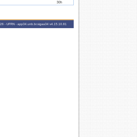
30h
30h
2026 - UFRN - app34.unb.br.sigaa34
v4.15.10.81
60h
60h
60h
30h
30h
60h
30h
30h