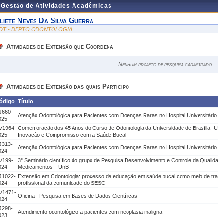
e Gestão de Atividades Acadêmicas
liete Neves Da Silva Guerra
DT - DEPTO ODONTOLOGIA
Atividades de Extensão que Coordena
Nenhum projeto de pesquisa cadastrado
Atividades de Extensão das quais Participo
ódigo
Título
J660-
Atenção Odontológica para Pacientes com Doenças Raras no Hospital Universitário 
025
V1964-
Comemoração dos 45 Anos do Curso de Odontologia da Universidade de Brasília- Um
025
Inovação e Compromisso com a Saúde Bucal
J313-
Atenção Odontológica para Pacientes com Doenças Raras no Hospital Universitário 
024
V199-
3° Seminário científico do grupo de Pesquisa Desenvolvimento e Controle da Quali
024
Medicamentos – UnB
J1022-
Extensão em Odontologia: processo de educação em saúde bucal como meio de tra
024
profissional da comunidade do SESC
V1471-
Oficina - Pesquisa em Bases de Dados Científicas
024
J298-
Atendimento odontológico a pacientes com neoplasia maligna.
023