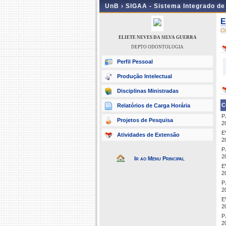
UnB ›
SIGAA - Sistema Integrado d
E
O
ELIETE NEVES DA SILVA GUERRA
DEPTO ODONTOLOGIA
Perfil Pessoal
Produção Intelectual
Disciplinas Ministradas
C
Relatórios de Carga Horária
P
Projetos de Pesquisa
2
E
Atividades de Extensão
2
P
2
Ir ao Menu Principal
E
2
P
2
E
2
P
2