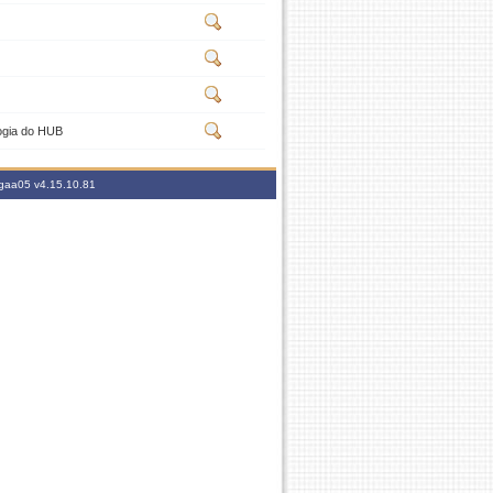
logia do HUB
sigaa05
v4.15.10.81