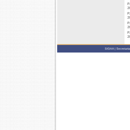
P
2
P
2
P
2
P
2
SIGAA | Secretari