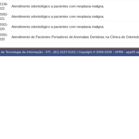
J136-
Atendimento odontológico a pacientes com neoplasia maligna.
022
J092-
Atendimento odontológico a pacientes com neoplasia maligna.
021
J001-
Atendimento odontológico a pacientes com neoplasia maligna.
020
J091-
Atendimento de Pacientes Portadores de Anomalias Dentárias na Clínica de Odonto
020
a de Tecnologia da Informação - STI - (61) 3107-0102 | Copyright © 2006-2026 - UFRN - app05.