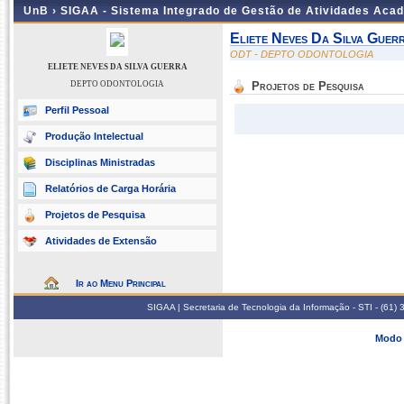
UnB ›
SIGAA - Sistema Integrado de Gestão de Atividades Aca
Eliete Neves Da Silva Guer
ODT - DEPTO ODONTOLOGIA
ELIETE NEVES DA SILVA GUERRA
DEPTO ODONTOLOGIA
Projetos de Pesquisa
Perfil Pessoal
Produção Intelectual
Disciplinas Ministradas
Relatórios de Carga Horária
Projetos de Pesquisa
Atividades de Extensão
Ir ao Menu Principal
SIGAA | Secretaria de Tecnologia da Informação - STI - (61
Modo 