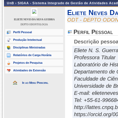
UnB ›
SIGAA - Sistema Integrado de Gestão de Atividades Aca
Eliete Neves D
ODT - DEPTO ODO
ELIETE NEVES DA SILVA GUERRA
DEPTO ODONTOLOGIA
Perfil Pessoal
Perfil Pessoal
Produção Intelectual
Descrição pessoa
Disciplinas Ministradas
Eliete N. S. Guerr
Relatórios de Carga Horária
Professora Titular
Projetos de Pesquisa
Laboratório de His
Atividades de Extensão
Departamento de 
Faculdade de Ciên
Ir ao Menu Principal
Universidade de Br
E-mail: elietenev
Tel: +55-61-99668
http://lattes.cnp
https://orcid.org/