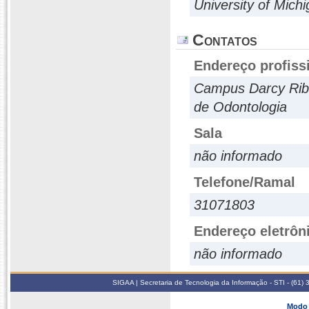
University of Mich
Contatos
Endereço profiss
Campus Darcy Ribe
de Odontologia
Sala
não informado
Telefone/Ramal
31071803
Endereço eletrôn
não informado
SIGAA | Secretaria de Tecnologia da Informação - STI - (61
Modo 