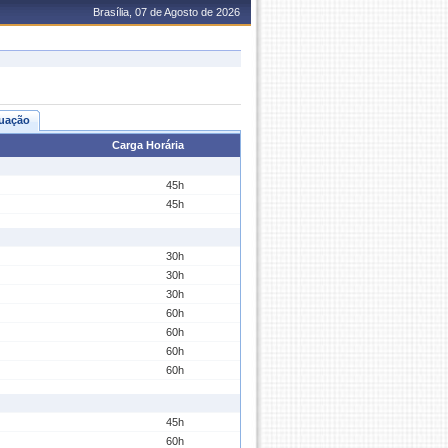
Brasília, 07 de Agosto de 2026
uação
Carga Horária
45h
45h
30h
30h
30h
60h
60h
60h
60h
45h
60h