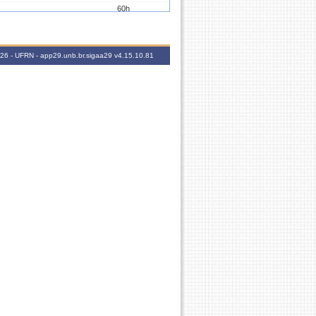
60h
60h
60h
2026 - UFRN - app29.unb.br.sigaa29
v4.15.10.81
60h
60h
60h
60h
45h
60h
60h
60h
60h
60h
30h
60h
60h
30h
30h