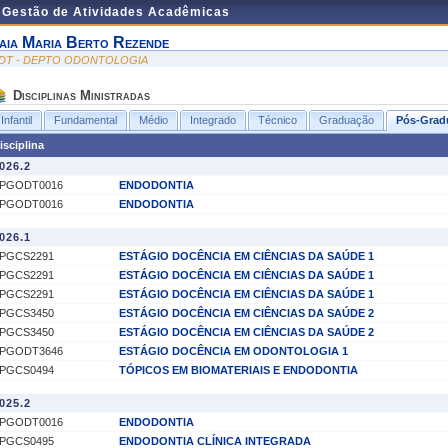
e Gestão de Atividades Acadêmicas
aia Maria Berto Rezende
DT - DEPTO ODONTOLOGIA
Disciplinas Ministradas
Infantil
Fundamental
Médio
Integrado
Técnico
Graduação
Pós-Grad
isciplina
026.2
PGODT0016
ENDODONTIA
PGODT0016
ENDODONTIA
026.1
PGCS2291
ESTÁGIO DOCÊNCIA EM CIÊNCIAS DA SAÚDE 1
PGCS2291
ESTÁGIO DOCÊNCIA EM CIÊNCIAS DA SAÚDE 1
PGCS2291
ESTÁGIO DOCÊNCIA EM CIÊNCIAS DA SAÚDE 1
PGCS3450
ESTÁGIO DOCÊNCIA EM CIÊNCIAS DA SAÚDE 2
PGCS3450
ESTÁGIO DOCÊNCIA EM CIÊNCIAS DA SAÚDE 2
PGODT3646
ESTÁGIO DOCÊNCIA EM ODONTOLOGIA 1
PGCS0494
TÓPICOS EM BIOMATERIAIS E ENDODONTIA
025.2
PGODT0016
ENDODONTIA
PGCS0495
ENDODONTIA CLÍNICA INTEGRADA