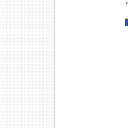
P
P
P
2
P
P
P
P
2
P
P
P
P
P
P
P
P
P
2
P
P