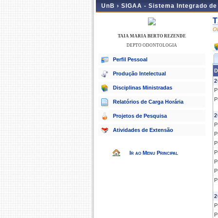
UnB ›
SIGAA - Sistema Integrado d
T
O
TAIA MARIA BERTO REZENDE
DEPTO ODONTOLOGIA
Perfil Pessoal
D
Produção Intelectual
2
Disciplinas Ministradas
P
P
Relatórios de Carga Horária
2
Projetos de Pesquisa
P
Atividades de Extensão
P
P
P
Ir ao Menu Principal
P
P
P
2
P
P