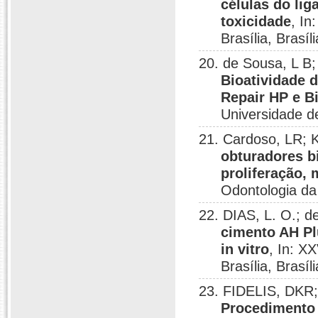
células do lig
toxicidade
, In
Brasília, Brasíl
20. de Sousa, L B
Bioatividade 
Repair HP e B
Universidade de
21. Cardoso, LR;
obturadores b
proliferação,
Odontologia da 
22. DIAS, L. O.; 
cimento AH Pl
in vitro
, In: X
Brasília, Brasíl
23. FIDELIS, DKR;
Procedimento 