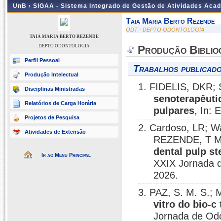
UnB ›
SIGAA - Sistema Integrado de Gestão de Atividades Aca
Taia Maria Berto Rezende
ODT - DEPTO ODONTOLOGIA
TAIA MARIA BERTO REZENDE
DEPTO ODONTOLOGIA
Produção Biblio
Perfil Pessoal
Trabalhos publicado
Produção Intelectual
1. FIDELIS, DKR; 
Disciplinas Ministradas
senoterapêuti
Relatórios de Carga Horária
pulpares
, In: 
Projetos de Pesquisa
2. Cardoso, LR; W
Atividades de Extensão
REZENDE, T 
dental pulp st
Ir ao Menu Principal
XXIX Jornada de
2026.
3. PAZ, S. M. S.
vitro do bio-
Jornada de Odon