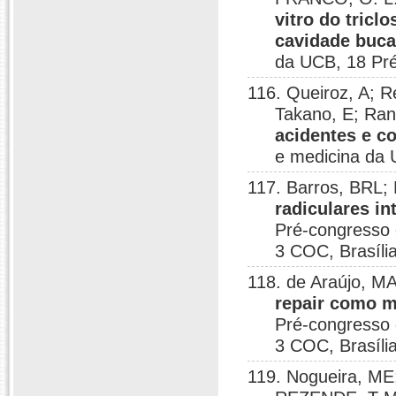
vitro do tricl
cavidade buca
da UCB, 18 Pré
116. Queiroz, A; 
Takano, E; Ran
acidentes e c
e medicina da 
117. Barros, BRL
radiculares in
Pré-congresso 
3 COC, Brasíli
118. de Araújo, 
repair como m
Pré-congresso 
3 COC, Brasíli
119. Nogueira, ME;