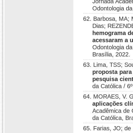
Jornada Acadêm
Odontologia da 
62. Barbosa, MA; 
Dias; REZEND
hemograma de
acessaram a 
Odontologia da
Brasília, 2022.
63. Lima, TSS; S
proposta para
pesquisa cient
da Católica / 6
64. MORAES, V. G
aplicações clí
Acadêmica de O
da Católica, Bra
65. Farias, JO; d