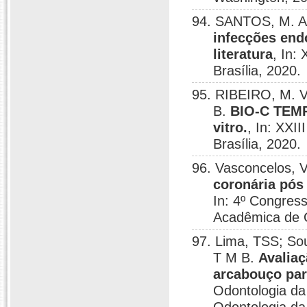
94. SANTOS, M. A
infecções end
literatura
, In:
Brasília, 2020.
95. RIBEIRO, M. V
B.
BIO-C TEMP:
vitro.
, In: XXI
Brasília, 2020.
96. Vasconcelos, 
coronária pós
In: 4º Congres
Acadêmica de O
97. Lima, TSS; S
T M B.
Avaliaç
arcabouço par
Odontologia da