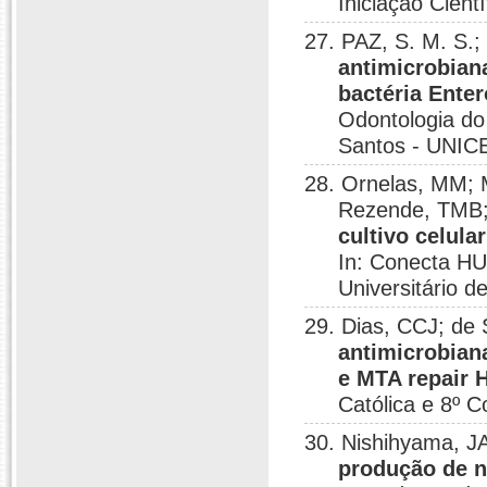
Iniciação Cientí
27. PAZ, S. M. S.
antimicrobian
bactéria Ente
Odontologia do 
Santos - UNICE
28. Ornelas, MM; M
Rezende, TMB;
cultivo celula
In: Conecta HU
Universitário de
29. Dias, CCJ; de
antimicrobian
e MTA repair 
Católica e 8º C
30. Nishihyama, 
produção de n