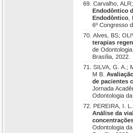
69. Carvalho, ALR
Endodôntico d
Endodôntico
,
6º Congresso de
70. Alves, BS; O
terapias rege
de Odontologia
Brasília, 2022.
71. SILVA, G. A.;
M B.
Avaliaçã
de pacientes 
Jornada Acadêm
Odontologia da 
72. PEREIRA, I. L
Análise da via
concentrações
Odontologia da