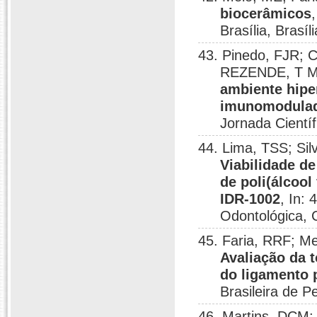
biocerâmicos
Brasília, Brasíl
43. Pinedo, FJR; 
REZENDE, T 
ambiente hipe
imunomodulad
Jornada Científi
44. Lima, TSS; Si
Viabilidade de
de poli(álcool
IDR‑1002
, In:
Odontológica, 
45. Faria, RRF; M
Avaliação da 
do ligamento 
Brasileira de 
46. Martins, DCM;