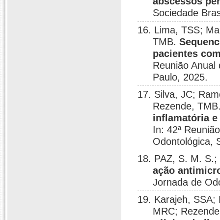
abscessos per
Sociedade Bras
16. Lima, TSS; Ma
TMB.
Sequenc
pacientes com
Reunião Anual 
Paulo, 2025.
17. Silva, JC; Ra
Rezende, TMB
inflamatória 
In: 42ª Reuniã
Odontológica, 
18. PAZ, S. M. S.
ação antimicr
Jornada de Odon
19. Karajeh, SSA;
MRC; Rezende