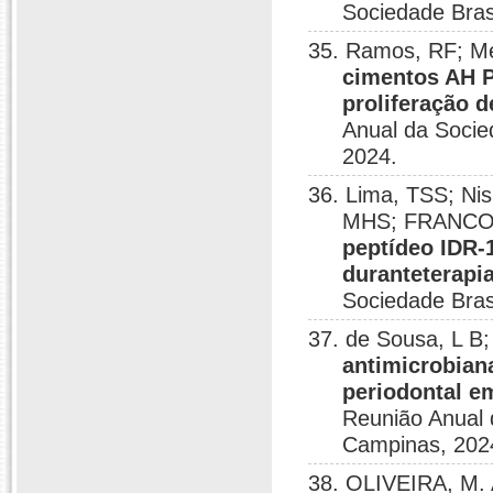
Sociedade Bras
35. Ramos, RF; M
cimentos AH P
proliferação d
Anual da Socie
2024.
36. Lima, TSS; Ni
MHS; FRANCO,
peptídeo IDR-
duranteterapi
Sociedade Bras
37. de Sousa, L B
antimicrobian
periodontal e
Reunião Anual 
Campinas, 202
38. OLIVEIRA, M.