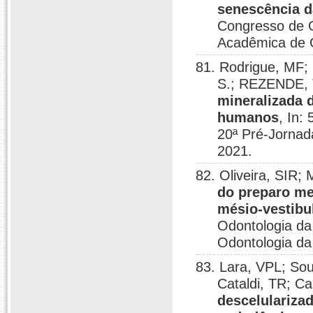
senescência d
Congresso de O
Acadêmica de O
81. Rodrigue, MF; 
S.; REZENDE,
mineralizada 
humanos
, In:
20ª Pré-Jornad
2021.
82. Oliveira, SIR
do preparo me
mésio-vestibu
Odontologia da
Odontologia da 
83. Lara, VPL; So
Cataldi, TR; C
descelulariza