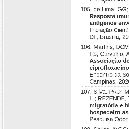
105. de Lima, GG
Resposta imun
antígenos env
Iniciação Cient
DF, Brasília, 2
106. Martins, DCM
FS; Carvalho, 
Associação de
ciprofloxacin
Encontro da So
Campinas, 202
107. Silva, PAO; 
L.; REZENDE, 
migratória e 
hospedeiro a
Pesquisa Odont