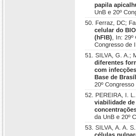
papila apical
UnB e 20º Congr
50. Ferraz, DC; F
celular do BI
(hFIB)
, In: 29
Congresso de In
51. SILVA, G. A.;
diferentes fo
com infecções
Base de Brasíl
20º Congresso d
52. PEREIRA, I. L
viabilidade d
concentrações
da UnB e 20º Co
53. SILVA, A. A. S
células pulpa