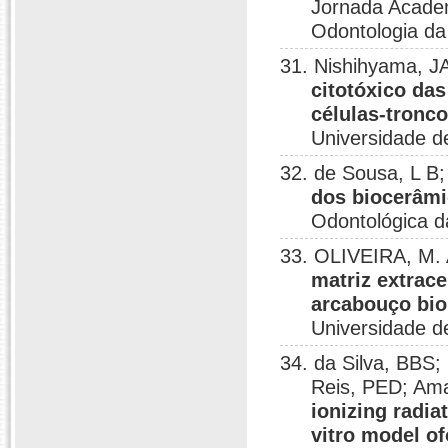
Jornada Academ
Odontologia da 
31. Nishihyama, 
citotóxico das
células-tronc
Universidade de
32. de Sousa, L B
dos biocerâmi
Odontológica da
33. OLIVEIRA, M.
matriz extrace
arcabouço bio
Universidade de
34. da Silva, BBS;
Reis, PED; Am
ionizing radia
vitro model o