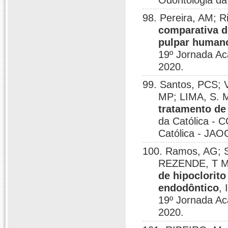
Odontologia da 
98. Pereira, AM; 
comparativa d
pulpar human
19º Jornada Ac
2020.
99. Santos, PCS; 
MP; LIMA, S. M
tratamento de 
da Católica - 
Católica - JAOC
100. Ramos, AG; S
REZENDE, T M 
de hipoclorito
endodôntico
,
19º Jornada Ac
2020.