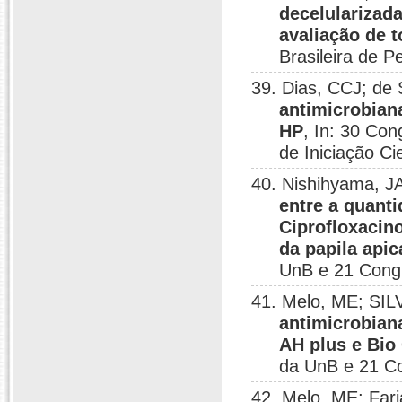
decelularizad
avaliação de t
Brasileira de 
39. Dias, CCJ; de
antimicrobian
HP
, In: 30 Co
de Iniciação Ci
40. Nishihyama, 
entre a quant
Ciprofloxacino
da papila api
UnB e 21 Congre
41. Melo, ME; SIL
antimicrobiana
AH plus e Bio 
da UnB e 21 Con
42. Melo, ME; Fa