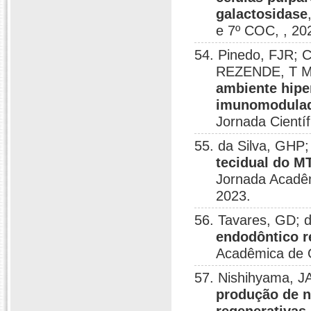
galactosidase
e 7º COC, , 20
54. Pinedo, FJR; 
REZENDE, T 
ambiente hipe
imunomodulad
Jornada Científi
55. da Silva, GHP
tecidual do M
Jornada Acadêm
2023.
56. Tavares, GD;
endodôntico r
Acadêmica de O
57. Nishihyama, 
produção de n