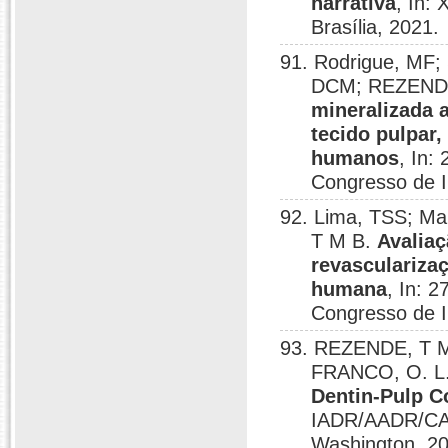
narrativa
, In:
Brasília, 2021.
91. Rodrigue, MF; 
DCM; REZEND
mineralizada 
tecido pulpar,
humanos
, In:
Congresso de In
92. Lima, TSS; M
T M B.
Avalia
revasculariza
humana
, In: 
Congresso de In
93. REZENDE, T M 
FRANCO, O. L
Dentin-Pulp C
IADR/AADR/CAD
Washington, 2