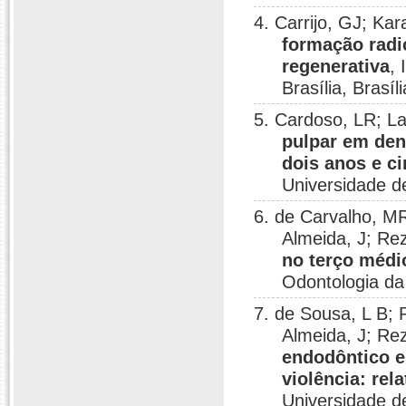
4. Carrijo, GJ; K
formação radi
regenerativa
,
Brasília, Brasíl
5. Cardoso, LR; 
pulpar em de
dois anos e c
Universidade de
6. de Carvalho, M
Almeida, J; Re
no terço médi
Odontologia da 
7. de Sousa, L B;
Almeida, J; Re
endodôntico e
violência: rel
Universidade de