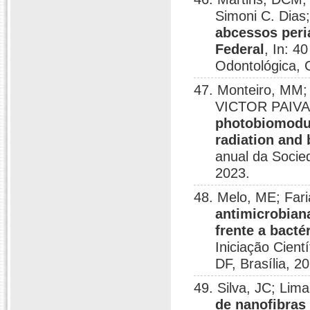
Simoni C. Dia
abcessos peri
Federal
, In: 4
Odontológica, 
47. Monteiro, M
VICTOR PAIVA
photobiomodul
radiation and 
anual da Socie
2023.
48. Melo, ME; Fa
antimicrobian
frente a bacté
Iniciação Cient
DF, Brasília, 2
49. Silva, JC; Li
de nanofibras 