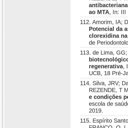
antibacterian
ao MTA
, In: I
112. Amorim, IA;
Potencial da 
clorexidina n
de Periodontolo
113. de Lima, GG
biotecnológico
regenerativa
,
UCB, 18 Pré-Ja
114. Silva, JRV; D
REZENDE, T 
e condições p
escola de saúd
2019.
115. Espírito Sant
FRANCO, O. L