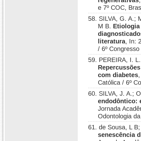
regenerativas
e 7º COC, Brasí
58. SILVA, G. A.;
M B.
Etiologi
diagnosticado
literatura
, In:
/ 6º Congresso 
59. PEREIRA, I. L
Repercussões 
com diabetes
Católica / 6º C
60. SILVA, J. A.;
endodôntico: e
Jornada Acadêm
Odontologia da 
61. de Sousa, L B
senescência d