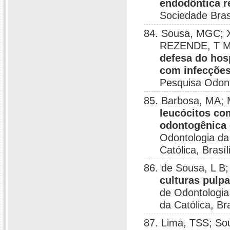
endodôntica re
Sociedade Bras
84. Sousa, MGC; X
REZENDE, T 
defesa do hos
com infecções
Pesquisa Odont
85. Barbosa, MA;
leucócitos co
odontogênica 
Odontologia da
Católica, Brasíl
86. de Sousa, L B
culturas pulpa
de Odontologia
da Católica, Bra
87. Lima, TSS; S