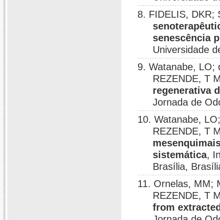
8. FIDELIS, DKR;
senoterapêut
senescência p
Universidade de
9. Watanabe, LO; 
REZENDE, T 
regenerativa d
Jornada de Odon
10. Watanabe, LO;
REZENDE, T 
mesenquimais 
sistemática
, 
Brasília, Brasíl
11. Ornelas, MM; M
REZENDE, T M 
from extracted
Jornada de Odon