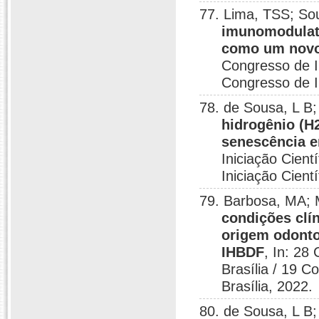
77. Lima, TSS; S
imunomodulatór
como um novo 
Congresso de In
Congresso de In
78. de Sousa, L B
hidrogênio (H
senescência e
Iniciação Cient
Iniciação Cientí
79. Barbosa, MA;
condições clí
origem odonto
IHBDF
, In: 28
Brasília / 19 C
Brasília, 2022.
80. de Sousa, L B