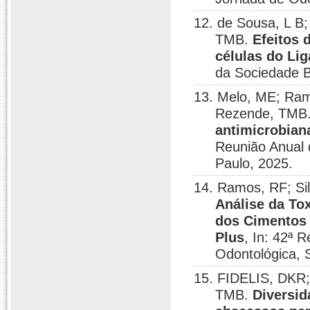
12. de Sousa, L B
TMB.
Efeitos 
células do Li
da Sociedade B
13. Melo, ME; Ramo
Rezende, TMB
antimicrobiana
Reunião Anual 
Paulo, 2025.
14. Ramos, RF; Si
Análise da Tox
dos Cimentos 
Plus
, In: 42ª 
Odontológica, 
15. FIDELIS, DKR;
TMB.
Diversid