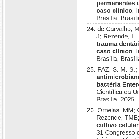
permanentes u
caso clínico
, 
Brasília, Brasíl
24. de Carvalho, 
J; Rezende, L.
trauma dentári
caso clínico
, 
Brasília, Brasíl
25. PAZ, S. M. S.
antimicrobian
bactéria Ente
Científica da U
Brasília, 2025.
26. Ornelas, MM; C
Rezende, TMB;
cultivo celula
31 Congresso d