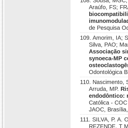
108. Sousa, MGC; 
Araúfo, FS; F
biocompatibil
imunomodulad
de Pesquisa Od
109. Amorim, IA;
Silva, PAO; Ma
Associação si
synoeca-MP co
osteoclastog
Odontológica B
110. Nascimento, 
Arruda, MP.
Ri
endodôntico: 
Católica - COC
JAOC, Brasília
111. SILVA, P. A.
REZENDE, T 