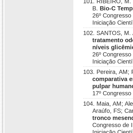
101. RIBEIRO, M. 
B.
Bio-C Temp:
26º Congresso 
Iniciação Cientí
102. SANTOS, M. 
tratamento od
níveis glicêmi
26º Congresso 
Iniciação Cientí
103. Pereira, AM;
comparativa e
pulpar human
17º Congresso d
104. Maia, AM; Al
Araúfo, FS; Ca
tronco mesenq
Congresso de I
Iniciação Cientí