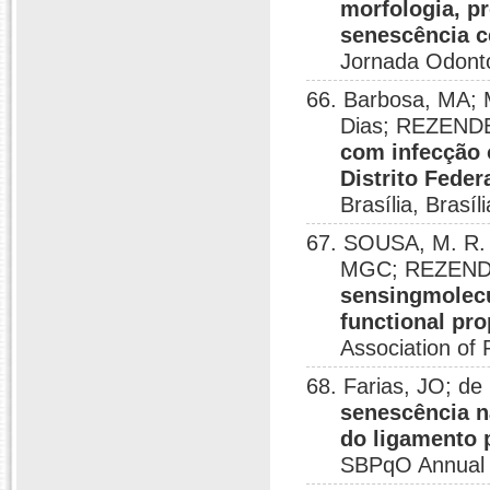
morfologia, pr
senescência c
Jornada Odontol
66. Barbosa, MA; 
Dias; REZEND
com infecção 
Distrito Feder
Brasília, Brasíl
67. SOUSA, M. R. R
MGC; REZENDE,
sensingmolec
functional pr
Association of
68. Farias, JO; d
senescência n
do ligamento 
SBPqO Annual 