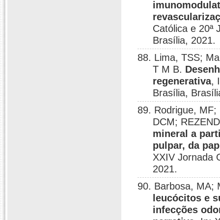
imunomodulató
revasculariza
Católica e 20ª
Brasília, 2021.
88. Lima, TSS; M
T M B.
Desenh
regenerativa
,
Brasília, Brasíl
89. Rodrigue, MF; 
DCM; REZEND
mineral a par
pulpar, da pa
XXIV Jornada Od
2021.
90. Barbosa, MA;
leucócitos e 
infecções odo