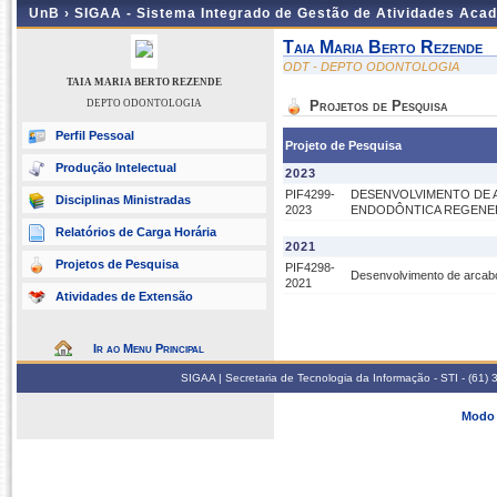
UnB ›
SIGAA - Sistema Integrado de Gestão de Atividades Aca
Taia Maria Berto Rezende
ODT - DEPTO ODONTOLOGIA
TAIA MARIA BERTO REZENDE
DEPTO ODONTOLOGIA
Projetos de Pesquisa
Perfil Pessoal
Projeto de Pesquisa
Produção Intelectual
2023
PIF4299-
DESENVOLVIMENTO DE A
Disciplinas Ministradas
2023
ENDODÔNTICA REGENE
Relatórios de Carga Horária
2021
Projetos de Pesquisa
PIF4298-
Desenvolvimento de arcabo
2021
Atividades de Extensão
Ir ao Menu Principal
SIGAA | Secretaria de Tecnologia da Informação - STI - (61
Modo 