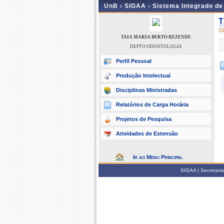
UnB ›
SIGAA - Sistema Integrado d
T
O
TAIA MARIA BERTO REZENDE
DEPTO ODONTOLOGIA
Perfil Pessoal
Produção Intelectual
Disciplinas Ministradas
Relatórios de Carga Horária
Projetos de Pesquisa
Atividades de Extensão
Ir ao Menu Principal
SIGAA | Secretari