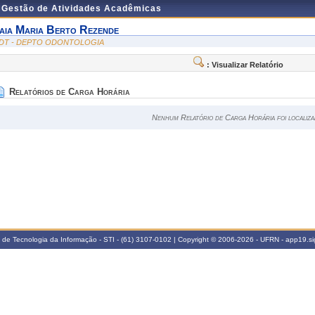
e Gestão de Atividades Acadêmicas
aia Maria Berto Rezende
DT - DEPTO ODONTOLOGIA
: Visualizar Relatório
Relatórios de Carga Horária
Nenhum Relatório de Carga Horária foi localiza
a de Tecnologia da Informação - STI - (61) 3107-0102 | Copyright © 2006-2026 - UFRN - app19.