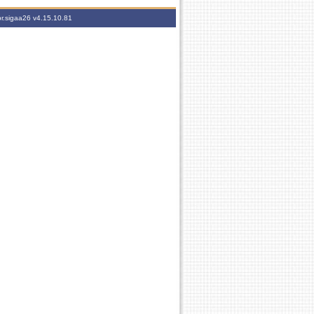
br.sigaa26
v4.15.10.81