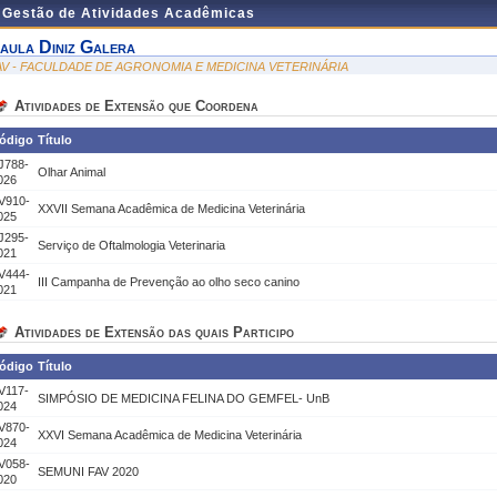
e Gestão de Atividades Acadêmicas
aula Diniz Galera
AV - FACULDADE DE AGRONOMIA E MEDICINA VETERINÁRIA
Atividades de Extensão que Coordena
ódigo
Título
J788-
Olhar Animal
026
V910-
XXVII Semana Acadêmica de Medicina Veterinária
025
J295-
Serviço de Oftalmologia Veterinaria
021
V444-
III Campanha de Prevenção ao olho seco canino
021
Atividades de Extensão das quais Participo
ódigo
Título
V117-
SIMPÓSIO DE MEDICINA FELINA DO GEMFEL- UnB
024
V870-
XXVI Semana Acadêmica de Medicina Veterinária
024
V058-
SEMUNI FAV 2020
020