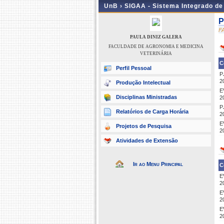
UnB ›
SIGAA - Sistema Integrado d
P
F
PAULA DINIZ GALERA
FACULDADE DE AGRONOMIA E MEDICINA
VETERINÁRIA
C
Perfil Pessoal
P
2
Produção Intelectual
E
Disciplinas Ministradas
2
P
Relatórios de Carga Horária
2
E
Projetos de Pesquisa
2
Atividades de Extensão
Ir ao Menu Principal
C
E
2
E
2
E
2