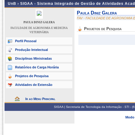
UnB ›
SIGAA - Sistema Integrado de Gestão de Atividades Aca
Paula Diniz Galera
FAV - FACULDADE DE AGRONOMIA E
PAULA DINIZ GALERA
FACULDADE DE AGRONOMIA E MEDICINA
Projetos de Pesquisa
VETERINÁRIA
Perfil Pessoal
Produção Intelectual
Disciplinas Ministradas
Relatórios de Carga Horária
Projetos de Pesquisa
Atividades de Extensão
Ir ao Menu Principal
SIGAA | Secretaria de Tecnologia da Informação - STI - 
Modo 