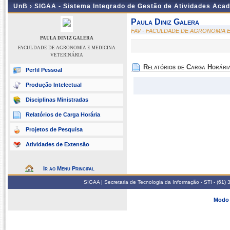
UnB ›
SIGAA - Sistema Integrado de Gestão de Atividades Aca
Paula Diniz Galera
FAV - FACULDADE DE AGRONOMIA E
PAULA DINIZ GALERA
FACULDADE DE AGRONOMIA E MEDICINA
VETERINÁRIA
Relatórios de Carga Horári
Perfil Pessoal
Produção Intelectual
Disciplinas Ministradas
Relatórios de Carga Horária
Projetos de Pesquisa
Atividades de Extensão
Ir ao Menu Principal
SIGAA | Secretaria de Tecnologia da Informação - STI - (61
Modo 