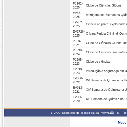
PJ162-
Clube de Ciências Glúons
2025
EV671-
A Origem dos Elementos Quími
2025
EV782-
Ciência no prato: explorando 
2025
EV1726-
Oficina Pericia Criminal: Quím
2025
PJ097-
Clube de Ciências Glúons: di
2024
PJ098-
Clube de Ciências: sustentab
2024
PJ295-
Clube de ciências
2023
EV919-
Introdução à segurança em la
2023
EV366-
XV Semana de Química na U
2022
EV913-
XIV Semana de Química na 
2021
EV086-
XIII Semana de Química na 
2020
SIGAA | Secretaria de Tecnologia da Informação - STI - 
Modo 