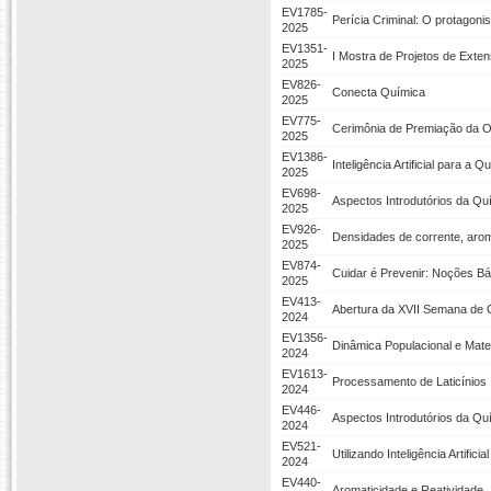
EV1785-
Perícia Criminal: O protagoni
2025
EV1351-
I Mostra de Projetos de Exte
2025
EV826-
Conecta Química
2025
EV775-
Cerimônia de Premiação da Ol
2025
EV1386-
Inteligência Artificial para a 
2025
EV698-
Aspectos Introdutórios da Qu
2025
EV926-
Densidades de corrente, arom
2025
EV874-
Cuidar é Prevenir: Noções B
2025
EV413-
Abertura da XVII Semana de 
2024
EV1356-
Dinâmica Populacional e Mat
2024
EV1613-
Processamento de Laticínios
2024
EV446-
Aspectos Introdutórios da Qu
2024
EV521-
Utilizando Inteligência Artif
2024
EV440-
Aromaticidade e Reatividade