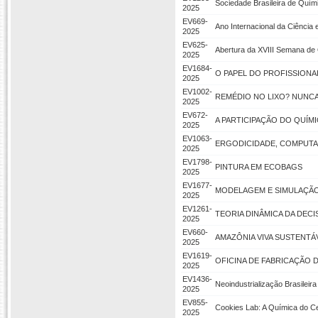
Sociedade Brasileira de Quí
2025
EV669-
Ano Internacional da Ciência 
2025
EV625-
Abertura da XVIII Semana de
2025
EV1684-
O PAPEL DO PROFISSIONA
2025
EV1002-
REMÉDIO NO LIXO? NUNCA
2025
EV672-
A PARTICIPAÇÃO DO QUÍM
2025
EV1063-
ERGODICIDADE, COMPUTA
2025
EV1798-
PINTURA EM ECOBAGS
2025
EV1677-
MODELAGEM E SIMULAÇÃO
2025
EV1261-
TEORIA DINÂMICA DA DEC
2025
EV660-
AMAZÔNIA VIVA SUSTENTÁ
2025
EV1619-
OFICINA DE FABRICAÇÃO D
2025
EV1436-
Neoindustrialização Brasileira
2025
EV855-
Cookies Lab: A Química do C
2025