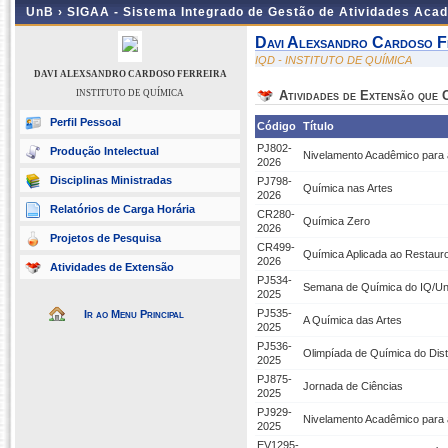
UnB ›
SIGAA - Sistema Integrado de Gestão de Atividades Aca
Davi Alexsandro Cardoso F
IQD - INSTITUTO DE QUÍMICA
DAVI ALEXSANDRO CARDOSO FERREIRA
INSTITUTO DE QUÍMICA
Atividades de Extensão que
Perfil Pessoal
Código
Título
PJ802-
Produção Intelectual
Nivelamento Acadêmico para
2026
Disciplinas Ministradas
PJ798-
Química nas Artes
2026
Relatórios de Carga Horária
CR280-
Química Zero
2026
Projetos de Pesquisa
CR499-
Química Aplicada ao Restaur
2026
Atividades de Extensão
PJ534-
Semana de Química do IQ/U
2025
PJ535-
Ir ao Menu Principal
A Química das Artes
2025
PJ536-
Olimpíada de Química do Dist
2025
PJ875-
Jornada de Ciências
2025
PJ929-
Nivelamento Acadêmico para
2025
EV1295-