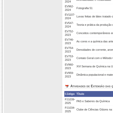
2024
EV962-
Fotografia 51
2024
EV1107-
Luvas feitas de látex tratado
2024
EV547-
Teoria e prática da produção 
2024
EV752-
Conceitos contemporâneos em
2023
EV746-
As cores e a química das art
2023
EV754-
Densidades de corrente, arom
2023
EV753-
Contato Geral com o Método C
2023
EV960-
XVI Semana de Química na Un
2023
EV959-
Dinâmica populacional e mate
2023
Atividades de Extensão das q
Código
Título
PJ1039-
PAS e Saberes da Química
2025
PJ1034-
Clube de Ciências Glúons na
2025