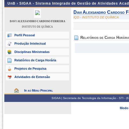
UnB ›
SIGAA - Sistema Integrado de Gestão de Atividades Aca
Davi Alexsandro Cardoso F
IQD - INSTITUTO DE QUÍMICA
DAVI ALEXSANDRO CARDOSO FERREIRA
INSTITUTO DE QUÍMICA
Perfil Pessoal
Relatórios de Carga Horári
Produção Intelectual
Disciplinas Ministradas
Relatórios de Carga Horária
Projetos de Pesquisa
Atividades de Extensão
Ir ao Menu Principal
SIGAA | Secretaria de Tecnologia da Informação - STI - 
Modo 