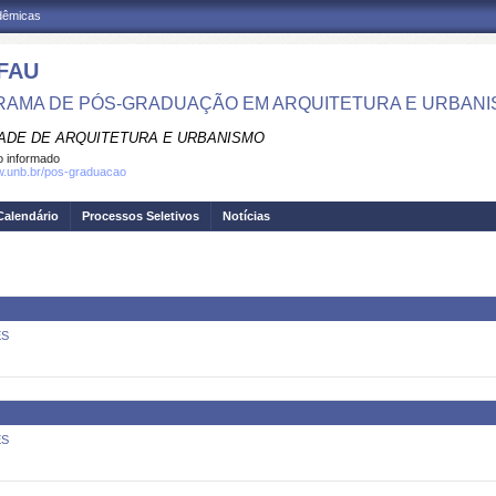
adêmicas
FAU
AMA DE PÓS-GRADUAÇÃO EM ARQUITETURA E URBAN
ADE DE ARQUITETURA E URBANISMO
 informado
w.unb.br/pos-graduacao
Calendário
Processos Seletivos
Notícias
ES
ES