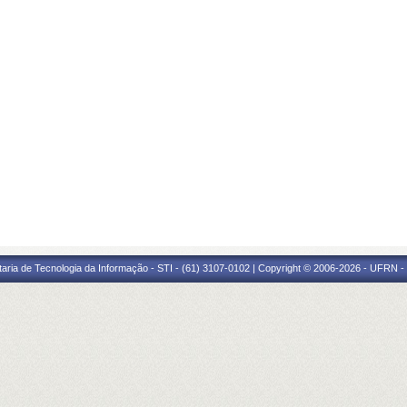
taria de Tecnologia da Informação - STI - (61) 3107-0102 | Copyright © 2006-2026 - UFRN -