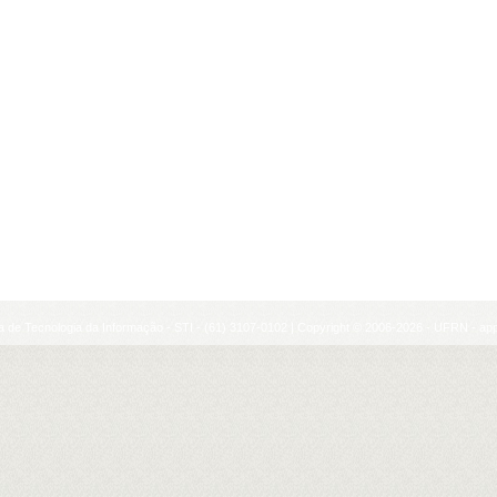
a de Tecnologia da Informação - STI - (61) 3107-0102 | Copyright © 2006-2026 - UFRN - ap