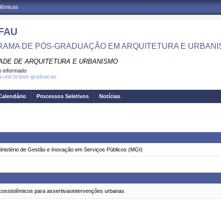
adêmicas
FAU
AMA DE PÓS-GRADUAÇÃO EM ARQUITETURA E URBAN
ADE DE ARQUITETURA E URBANISMO
 informado
w.unb.br/pos-graduacao
Calendário
Processos Seletivos
Notícias
Ministério de Gestão e Inovação em Serviços Públicos (MGI)
ecossistêmicos para assertivasintervenções urbanas