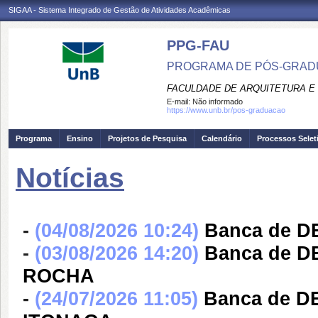
SIGAA - Sistema Integrado de Gestão de Atividades Acadêmicas
PPG-FAU
PROGRAMA DE PÓS-GRAD
FACULDADE DE ARQUITETURA E
E-mail:
Não informado
https://www.unb.br/pos-graduacao
Programa
Ensino
Projetos de Pesquisa
Calendário
Processos Selet
Notícias
-
(04/08/2026 10:24)
Banca de D
-
(03/08/2026 14:20)
Banca de 
ROCHA
-
(24/07/2026 11:05)
Banca de D