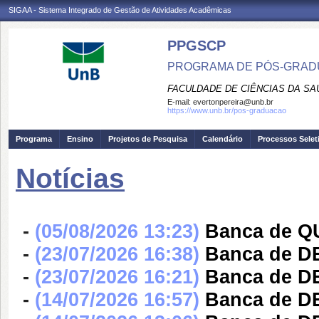
SIGAA - Sistema Integrado de Gestão de Atividades Acadêmicas
PPGSCP
PROGRAMA DE PÓS-GRADU
FACULDADE DE CIÊNCIAS DA SA
E-mail:
evertonpereira@unb.br
https://www.unb.br/pos-graduacao
Programa
Ensino
Projetos de Pesquisa
Calendário
Processos Selet
Notícias
-
(05/08/2026 13:23)
Banca de QU
-
(23/07/2026 16:38)
Banca de 
-
(23/07/2026 16:21)
Banca de 
-
(14/07/2026 16:57)
Banca de 