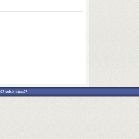
p27.unb.br.sigaa27