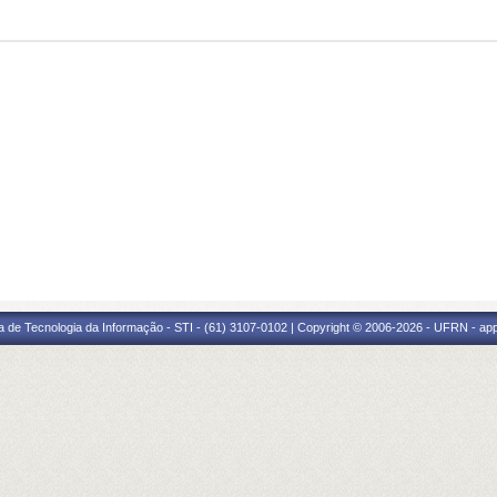
a de Tecnologia da Informação - STI - (61) 3107-0102 | Copyright © 2006-2026 - UFRN - ap