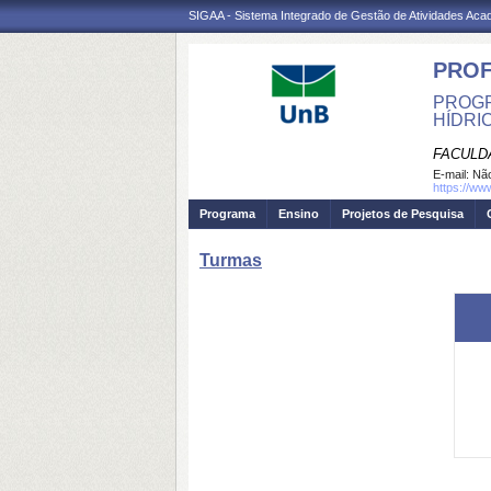
SIGAA - Sistema Integrado de Gestão de Atividades Ac
PRO
PROGR
HÍDRI
FACULD
E-mail:
Não
https://ww
Programa
Ensino
Projetos de Pesquisa
Turmas