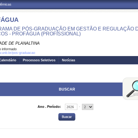
adêmicas
FÁGUA
AMA DE PÓS-GRADUAÇÃO EM GESTÃO E REGULAÇÃO 
COS - PROFÁGUA (PROFISSIONAL)
ADE DE PLANALTINA
 informado
w.unb.br/pos-graduacao
Calendário
Processos Seletivos
Notícias
BUSCAR
.
Ano . Período: