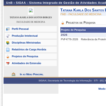
UnB ›
SIGAA - Sistema Integrado de Gestão de Atividades Aca
Tatiana Karla Dos Santos
FMD - FACULDADE DE MEDICINA
TATIANA KARLA DOS SANTOS BORGES
FACULDADE DE MEDICINA
Projetos de Pesquisa
Perfil Pessoal
Projeto de Pesquisa
2026
Produção Intelectual
PVF4776-2026
Relevância da Proteín
Disciplinas Ministradas
Relatórios de Carga Horária
Projetos de Pesquisa
Atividades de Extensão
Ir ao Menu Principal
SIGAA | Secretaria de Tecnologia da Informação - STI - (61
Modo 