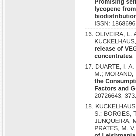
Promising sel
lycopene from 
biodistributio
ISSN: 1868696
16. OLIVEIRA, L. 
KUCKELHAUS, 
release of VEG
concentrates
,
17. DUARTE, I. A.
M.; MORAND, C
the Consumpti
Factors and G
20726643, 373
18. KUCKELHAUS, S
S.; BORGES, T
JUNQUEIRA, M.
PRATES, M. V.
of Leishmania