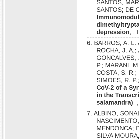
SANTOS, MARI
SANTOS; DE O
Immunomodulat
dimethyltrypt
depression
, ,
6. BARROS, A. L.
ROCHA, J. A.;
GONCALVES, J.
P.; MARANI, M
COSTA, S. R.;
SIMOES, R. P.;
CoV-2 of a Sy
in the Transc
salamandra)
,
7. ALBINO, SONA
NASCIMENTO,
MENDONCA; D
SILVA MOURA,