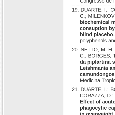
Congresso de In
19. DUARTE, I.; 
C.; MILENKOVI
biochemical m
consuption by
blind placebo-
polyphenols an
20. NETTO, M. H. 
C.; BORGES, T
da piplartina
Leishmania am
camundongos
Medicina Tropic
21. DUARTE, I.; 
CORAZZA, D.; 
Effect of acut
phagocytic ca
in overweight 