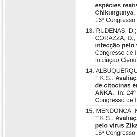
espécies reat
Chikungunya
,
16º Congresso d
13. RUDENAS, D.;
CORAZZA, D.; 
infecção pelo 
Congresso de I
Iniciação Cientí
14. ALBUQUERQUE,
T.K.S..
Avaliaç
de citocinas 
ANKA.
, In: 24
Congresso de In
15. MENDONCA, M.
T.K.S..
Avaliaç
pelo vírus Zik
15º Congresso d