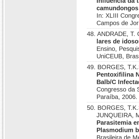
Influência da
camundongos 
In: XLIII Congr
Campos de Jord
48. ANDRADE, T. 
lares de idoso
Ensino, Pesqui
UniCEUB, Brasí
49. BORGES, T.K.
Pentoxifilina
Balb/C Infec
Congresso da So
Paraíba, 2006.
50. BORGES, T.K.S
JUNQUEIRA, M
Parasitemia 
Plasmodium b
Brasileira de M