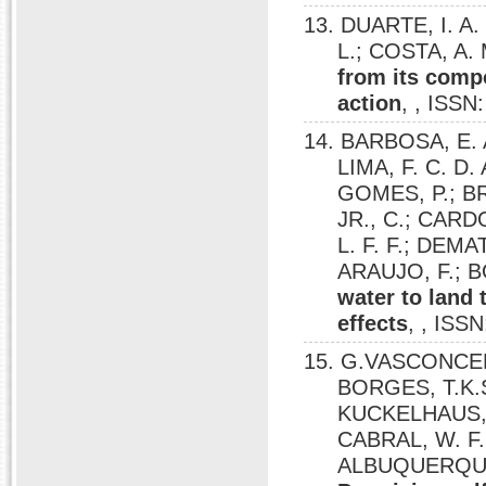
13. DUARTE, I. A.
L.; COSTA, A.
from its comp
action
, , ISSN
14. BARBOSA, E. 
LIMA, F. C. D.
GOMES, P.; BR
JR., C.; CARD
L. F. F.; DEM
ARAUJO, F.; B
water to land 
effects
, , ISS
15. G.VASCONCELO
BORGES, T.K.S
KUCKELHAUS, S.
CABRAL, W. F.;
ALBUQUERQUE, 