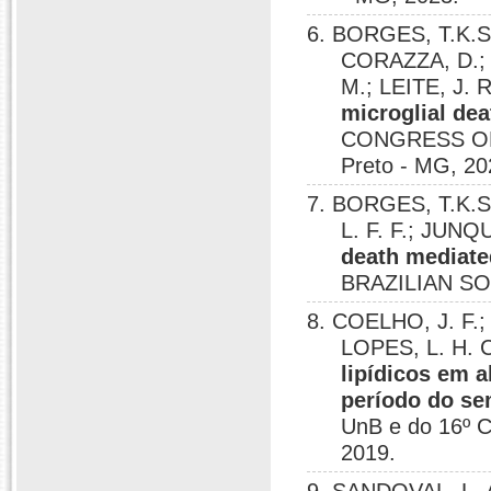
6. BORGES, T.K.S
CORAZZA, D.; 
M.; LEITE, J. 
microglial dea
CONGRESS OF
Preto - MG, 20
7. BORGES, T.K.
L. F. F.; JUNQ
death mediated
BRAZILIAN SO
8. COELHO, J. F.;
LOPES, L. H. 
lipídicos em a
período do se
UnB e do 16º Co
2019.