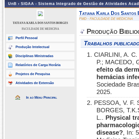
UnB ›
SIGAA - Sistema Integrado de Gestão de Atividades Aca
Tatiana Karla Dos Santos
FMD - FACULDADE DE MEDICINA
TATIANA KARLA DOS SANTOS BORGES
FACULDADE DE MEDICINA
Produção Biblio
Perfil Pessoal
Trabalhos publicado
Produção Intelectual
1. CIARLINI, A. C
Disciplinas Ministradas
P.; MACEDO, G
Relatórios de Carga Horária
efeito da der
Projetos de Pesquisa
hemácias infe
Atividades de Extensão
Sociedade Bras
2025.
Ir ao Menu Principal
2. PESSOA, V. F. 
BORGES, T.K.
L..
Physical tr
pharmacologic
disease?
, In: