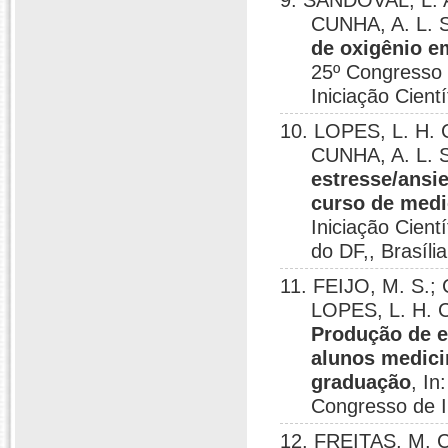
9. SANDOVAL, L. A
CUNHA, A. L. 
de oxigênio e
25º Congresso 
Iniciação Cientí
10. LOPES, L. H. 
CUNHA, A. L. 
estresse/ansi
curso de medi
Iniciação Cient
do DF,, Brasíli
11. FEIJO, M. S.;
LOPES, L. H. 
Produção de e
alunos medici
graduação
, In
Congresso de In
12. FREITAS, M. C