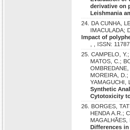
derivative on
Leishmania a
24. DA CUNHA, 
IMACULADA; 
Impact of polyph
, , ISSN: 1178
25. CAMPELO, Y.
MATOS, C.; BO
OMBREDANE, A
MOREIRA, D.; 
YAMAGUCHI, 
Synthetic Ana
Cytotoxicity 
26. BORGES, TAT
HENDA A.R.; 
MAGALHÃES, 
Differences in