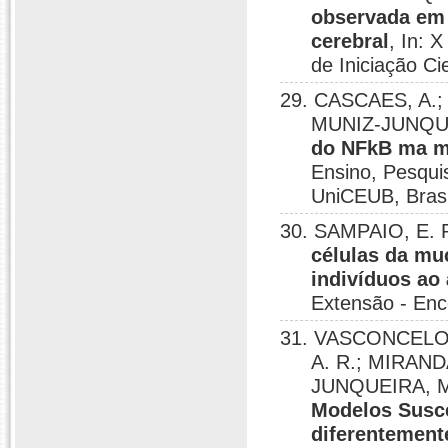
observada em 
cerebral
, In: 
de Iniciação Ci
29. CASCAES, A.;
MUNIZ-JUNQUE
do NFkB ma ma
Ensino, Pesqui
UniCEUB, Brasil
30. SAMPAIO, E. 
células da mu
indivíduos ao 
Extensão - Enco
31. VASCONCELOS,
A. R.; MIRAND
JUNQUEIRA, M
Modelos Susce
diferentement