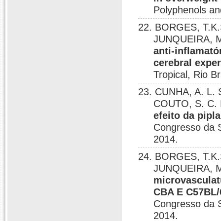
Polyphenols an
22. BORGES, T.K.
JUNQUEIRA, M
anti-inflamat
cerebral expe
Tropical, Rio B
23. CUNHA, A. L. 
COUTO, S. C. 
efeito da pip
Congresso da S
2014.
24. BORGES, T.K
JUNQUEIRA, M
microvasculat
CBA E C57BL/6
Congresso da S
2014.