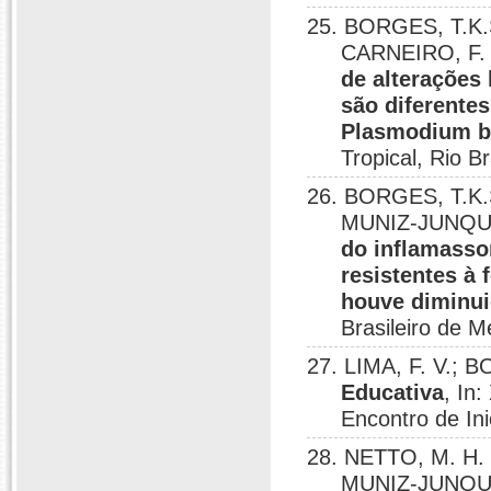
25. BORGES, T.K.S
CARNEIRO, F. 
de alterações
são diferente
Plasmodium b
Tropical, Rio B
26. BORGES, T.K.
MUNIZ-JUNQUE
do inflamasso
resistentes à
houve diminui
Brasileiro de Me
27. LIMA, F. V.; 
Educativa
, In
Encontro de Ini
28. NETTO, M. H.
MUNIZ-JUNQUE