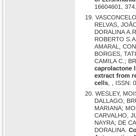
16604601, 374
19. VASCONCELO
RELVAS, JOÃ
DORALINA A.R
ROBERTO S.A.
AMARAL, CON
BORGES, TAT
CAMILA C.; B
caprolactone 
extract from r
cells
, , ISSN:
20. WESLEY, MO
DALLAGO, BR
MARIANA; MOR
CARVALHO, JU
NAYRA; DE C
DORALINA.
Co