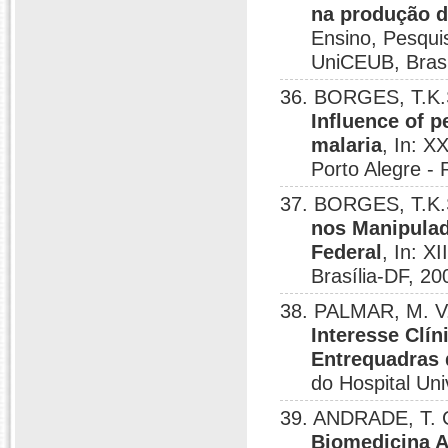
na produção d
Ensino, Pesqui
UniCEUB, Brasil
36. BORGES, T.K.
Influence of p
malaria
, In: X
Porto Alegre - 
37. BORGES, T.K.S
nos Manipulad
Federal
, In: X
Brasília-DF, 20
38. PALMAR, M. V
Interesse Clí
Entrequadras d
do Hospital Univ
39. ANDRADE, T. 
Biomedicina A