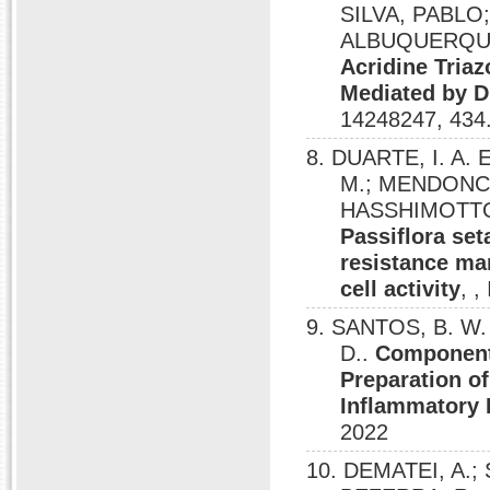
SILVA, PABLO
ALBUQUERQUE
Acridine Triaz
Mediated by 
14248247, 434
8. DUARTE, I. A.
M.; MENDONCA,
HASSHIMOTTO,
Passiflora set
resistance ma
cell activity
, 
9. SANTOS, B. W.
D..
Components
Preparation o
Inflammatory E
2022
10. DEMATEI, A.;