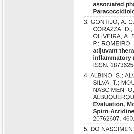
associated ph
Paracoccidioi
3. GONTIJO, A. C
CORAZZA, D.; 
OLIVEIRA, A. 
P.; ROMEIRO, L
adjuvant thera
inflammatory 
ISSN: 1873625
4. ALBINO, S.; AL
SILVA, T.; MOU
NASCIMENTO, 
ALBUQUERQUE
Evaluation, M
Spiro-Acridin
20762607, 460
5. DO NASCIMEN