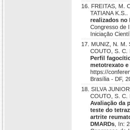
16. FREITAS, M. 
TATIANA K.S..
realizados no
Congresso de I
Iniciação Cientí
17. MUNIZ, N. M. 
COUTO, S. C. 
Perfil fagocí
metotrexato e
https://confer
Brasília - DF, 
18. SILVA JUNIOR,
COUTO, S. C. 
Avaliação da 
teste do tetra
artrite reuma
DMARDs
, In: