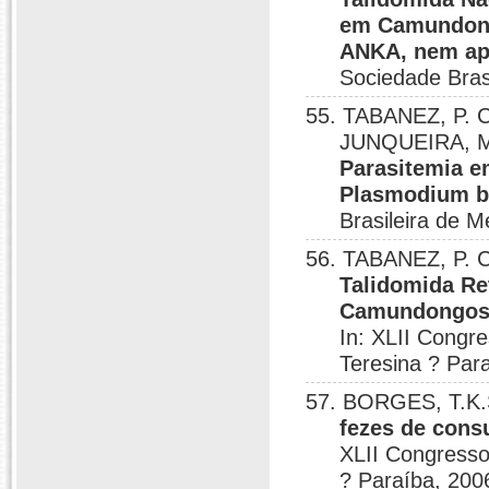
em Camundong
ANKA, nem ap
Sociedade Brasi
55. TABANEZ, P. C
JUNQUEIRA, M
Parasitemia 
Plasmodium b
Brasileira de M
56. TABANEZ, P. 
Talidomida Re
Camundongos 
In: XLII Congre
Teresina ? Par
57. BORGES, T.K.
fezes de cons
XLII Congresso 
? Paraíba, 200