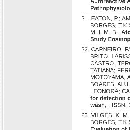
Autoreactive A
Pathophysiolo
21. EATON, P.; AM
BORGES, T.K.S
M. I. M. B..
At
Study Eosinop
22. CARNEIRO, F
BRITO, LARIS
CASTRO, TERC
TATIANA; FER
MOTOYAMA, A
SOARES, ALU'
LEONORA; CAL
for detection 
wash
, , ISSN:
23. VILGES, K. M.
BORGES, T.K.S.
Evaluation of 