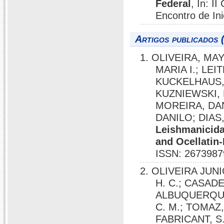
Federal
, In: I
Encontro de Ini
Artigos publicados 
1. OLIVEIRA, MA
MARIA I.; LEI
KUCKELHAUS, 
KUZNIEWSKI, 
MOREIRA, DA
DANILO; DIAS
Leishmanicida
and Ocellatin
ISSN: 2673987
2. OLIVEIRA JUNI
H. C.; CASADEV
ALBUQUERQUE,
C. M.; TOMAZ, 
FABRICANT, S