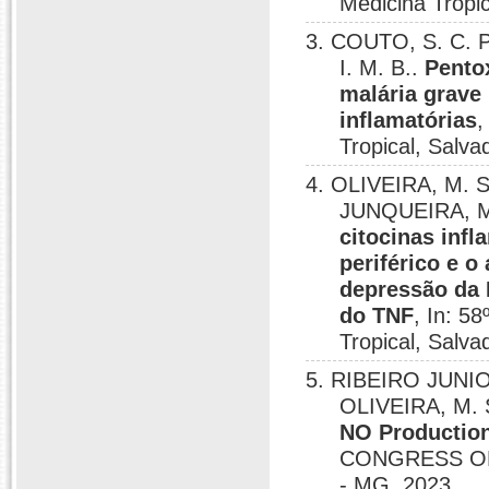
Medicina Tropic
3. COUTO, S. C. 
I. M. B..
Pentox
malária grave
inflamatórias
,
Tropical, Salva
4. OLIVEIRA, M. S
JUNQUEIRA, M
citocinas inf
periférico e o
depressão da 
do TNF
, In: 5
Tropical, Salva
5. RIBEIRO JUNIOR
OLIVEIRA, M. 
NO Production
CONGRESS OF
- MG, 2023.