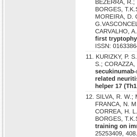
BEZERRA, R.; 
BORGES, T.K.S.
MOREIRA, D. C
G.VASCONCELOS
CARVALHO, A
first tryptoph
ISSN: 0163386
11. KURIZKY, P. S
S.; CORAZZA, 
secukinumab-m
related neurit
helper 17 (Th
12. SILVA, R. W.; 
FRANCA, N. M.
CORREA, H. L.;
BORGES, T.K.
training on 
25253409, 408