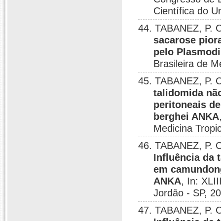
Científica do U
44. TABANEZ, P. 
sacarose pior
pelo Plasmod
Brasileira de M
45. TABANEZ, P. 
talidomida nã
peritoneais d
berghei ANKA
Medicina Tropi
46. TABANEZ, P. 
Influência da
em camundong
ANKA
, In: XL
Jordão - SP, 2
47. TABANEZ, P. 