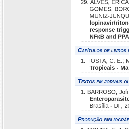
29. ALVES, ÉRI
GOMES; BORG
MUNIZ-JUNQU
lopinavir/rito
response trig
NFκB and PP
Capítulos de livros 
1. TOSTA, C. E.;
Tropicais - Ma
Textos em jornais ou
1. BARROSO, Jofr
Enteroparasit
Brasília - DF, 
Produção bibliográf