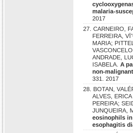
cyclooxygenas
malaria-susce
2017
27. CARNEIRO, 
FERREIRA, V
MARIA; PITTE
VASCONCELOS
ANDRADE, LU
ISABELA.
A pa
non-malignant 
331. 2017
28. BOTAN, VAL
ALVES, ERIC
PEREIRA; SE
JUNQUEIRA, 
eosinophils in
esophagitis d