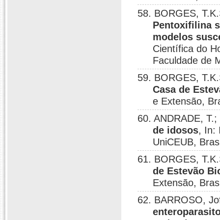
58. BORGES, T.K.
Pentoxifilina
modelos susce
Científica do Ho
Faculdade de Me
59. BORGES, T.K.
Casa de Estev
e Extensão, Bra
60. ANDRADE, T.;
de idosos
, In
UniCEUB, Brasil
61. BORGES, T.K.
de Estevão Bi
Extensão, Brasí
62. BARROSO, Jof
enteroparasito