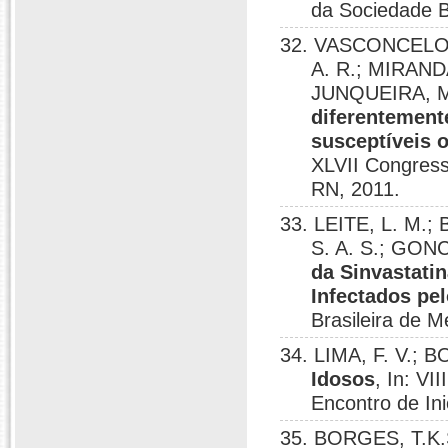
da Sociedade Br
32. VASCONCELOS,
A. R.; MIRAND
JUNQUEIRA, M.
diferentement
susceptíveis 
XLVII Congresso
RN, 2011.
33. LEITE, L. M.
S. A. S.; GON
da Sinvastat
Infectados pel
Brasileira de M
34. LIMA, F. V.; 
Idosos
, In: V
Encontro de Ini
35. BORGES, T.K.