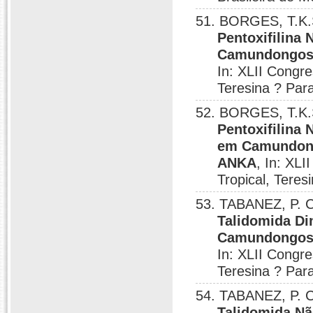
51. BORGES, T.K.
Pentoxifilina 
Camundongos 
In: XLII Congre
Teresina ? Par
52. BORGES, T.K.
Pentoxifilina
em Camundong
ANKA
, In: XL
Tropical, Teres
53. TABANEZ, P. 
Talidomida Di
Camundongos 
In: XLII Congre
Teresina ? Par
54. TABANEZ, P. 
Talidomida Nã