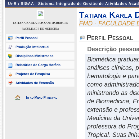
UnB ›
SIGAA - Sistema Integrado de Gestão de Atividades Aca
Tatiana Karla 
FMD - FACULDADE 
TATIANA KARLA DOS SANTOS BORGES
FACULDADE DE MEDICINA
Perfil Pessoal
Perfil Pessoal
Produção Intelectual
Descrição pessoa
Disciplinas Ministradas
Biomédica graduad
Relatórios de Carga Horária
análises clínicas, 
Projetos de Pesquisa
hematologia e paras
Atividades de Extensão
como administrado
ministrando as dis
Ir ao Menu Principal
de Biomedicina, E
extensão e profess
Medicina da Unive
professora do Pro
Tropical. Suas lin