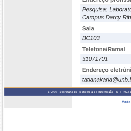
Pesquisa: Laborató
Campus Darcy Rib
Sala
BC103
Telefone/Ramal
31071701
Endereço eletrôn
tatianakarla@unb.
SIGAA | Secretaria de Tecnologia da Informação - STI - (61
Modo 